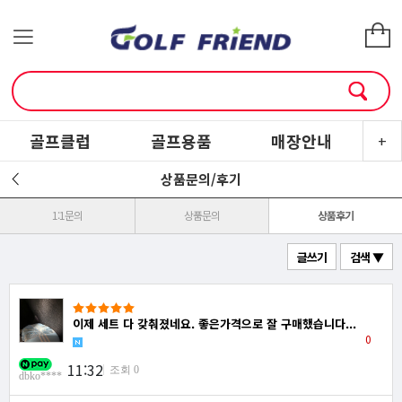
골프클럽
골프용품
매장안내
소
+
상품문의/후기
1:1문의
상품문의
상품후기
글쓰기
검색 ▼
이제 세트 다 갖춰졌네요. 좋은가격으로 잘 구매했습니다...
0
11:32
조회 0
dbko****