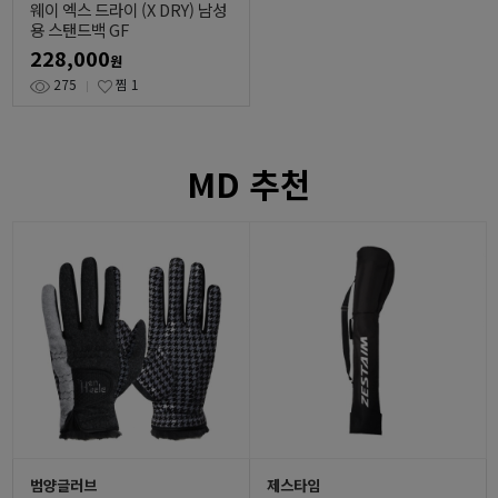
웨이 엑스 드라이 (X DRY) 남성
용 스탠드백 GF
228,000
원
275
찜
1
MD 추천
범양글러브
제스타임