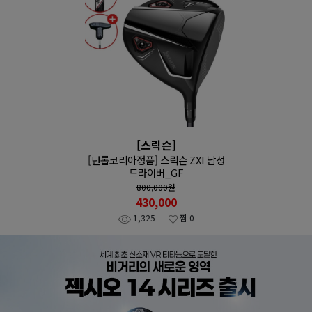
[스릭슨]
[던롭코리아정품] 스릭슨 ZXI 남성
드라이버_GF
800,000
원
430,000
1,325
찜
0