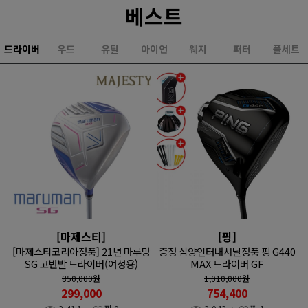
베스트
드라이버
우드
유틸
아이언
웨지
퍼터
풀세트
[마제스티]
[핑]
[마제스티코리아정품] 21년 마루망
증정 삼양인터내셔날정품 핑 G440
SG 고반발 드라이버(여성용)
MAX 드라이버 GF
850,000
원
1,010,000
원
299,000
754,400