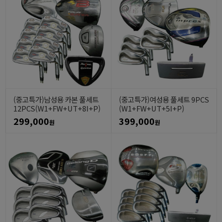
(중고특가)남성용 카본 풀세트
(중고특가)여성용 풀세트 9PCS
12PCS(W1+FW+UT+8I+P)
(W1+FW+UT+5I+P)
299,000
399,000
원
원