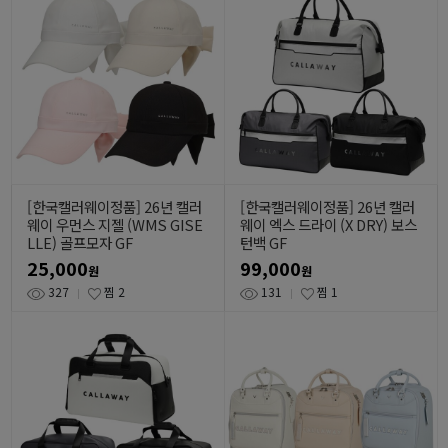
[한국캘러웨이정품] 26년 캘러
[한국캘러웨이정품] 26년 캘러
웨이 우먼스 지젤 (WMS GISE
웨이 엑스 드라이 (X DRY) 보스
LLE) 골프모자 GF
턴백 GF
25,000
99,000
원
원
327
찜
2
131
찜
1