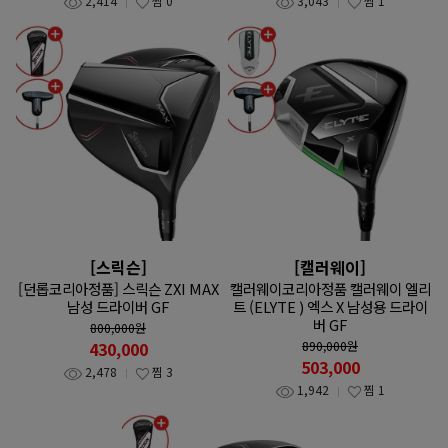
2,414
찜
0
3,043
찜
1
[스릭슨]
[캘러웨이]
[던롭코리아정품] 스릭슨 ZXI MAX
캘러웨이코리아정품 캘러웨이 엘리
남성 드라이버 GF
트 (ELYTE ) 엑스 X 남성용 드라이
버 GF
800,000
원
430,000
890,000
원
503,000
2,478
찜
3
1,942
찜
1