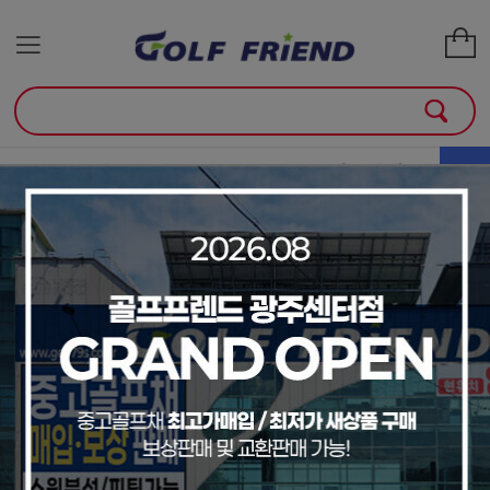
골프클럽
골프용품
매장안내
소
+