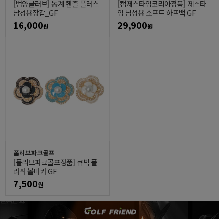
[범양글러브] 동계 핸즐 플러스
[캠제스타임코리아정품] 제스타
남성용장갑_GF
임 남성용 소프트 하프백 GF
16,000
29,900
원
원
폴리브파크골프
[폴리브파크골프정품] 큐빅 플
라워 볼마커 GF
7,500
원