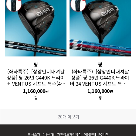
핑
핑
(좌타특주)_[삼양인터내셔날
(좌타특주)_[삼양인터내셔날
정품] 핑 26년 G440K 드라이
정품] 핑 26년 G440K 드라이
버 VENTUS 샤프트 특주(4주
버 24 VENTUS 샤프트 특주(4
소요) GF
주 소요) GF
1,160,000
1,160,000
원
원
핑
핑
20
개 더보기
회사소개
이용약관
개인정보처리방침
이용안내
PC버전