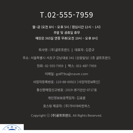
T.02-555-7959
월~금 (오전 8시 ~ 오후 5시 / 점심시간 12시 ~ 1시)
주말 및 공휴일 휴무
매장은 365일 연중 무휴(오전 10시 ~ 오후 8시)
회사명
:
(주)골프프렌드
| 대표자
:
김준규
주소
:
서울특별시 서초구 강남대로 341 (삼원빌딩) 3층 골프프렌드
전화
:
02-555-7959
| 팩스
:
031-487-7959
이메일
:
golf79ss@naver.com
사업자등록번호
:
120-88-00923
[사업자정보확인]
통신판매업신고번호
:
2019-경기안산-0717호
개인정보보호책임자
:
김효훈
호스팅 제공자
:
(주)가비아씨엔에스
Copyright ⓒ
(주)골프프렌드
. All Rights Reserved.