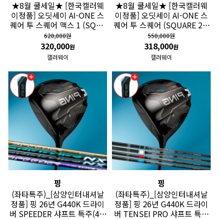
★8월 쿨세일★ [한국캘러웨
★8월 쿨세일★ [한국캘러웨
이정품] 오딧세이 AI-ONE 스
이정품] 오딧세이 AI-ONE 스
퀘어 투 스퀘어 맥스 1 (SQUA
퀘어 투 스퀘어 (SQUARE 2 S
RE 2 SQUARE MAX) 퍼터 GF
QUARE) 제일버드 퍼터 GF
620,000원
550,000원
320,000
318,000
원
원
캘러웨이
캘러웨이
핑
핑
(좌타특주)_[삼양인터내셔날
(좌타특주)_[삼양인터내셔날
정품] 핑 26년 G440K 드라이
정품] 핑 26년 G440K 드라이
버 SPEEDER 샤프트 특주(4주
버 TENSEI PRO 샤프트 특주