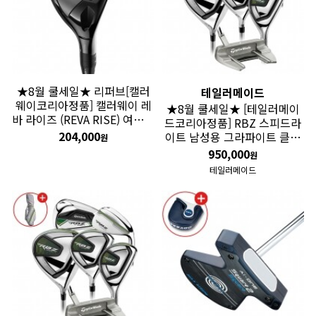
★8월 쿨세일★ 리퍼브[캘러
테일러메이드
웨이코리아정품] 캘러웨이 레
★8월 쿨세일★ [테일러메이
바 라이즈 (REVA RISE) 여성용
드코리아정품] RBZ 스피드라
4번 유틸리티 우드 GF
204,000
이트 남성용 그라파이트 클럽
원
세트 여성용캐디백증정 GF
950,000
원
테일러메이드