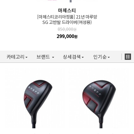
마제스티
[마제스티코리아정품] 21년 마루망
SG 고반발 드라이버(여성용)
850,000
원
299,000
원
카테고리
브랜드
상세검색
인기순