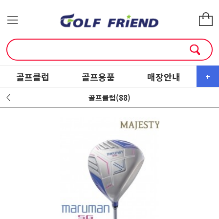
골프클럽
골프용품
매장안내
소
+
골프클럽(88)