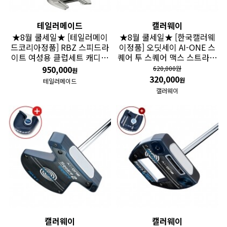
테일러메이드
캘러웨이
★8월 쿨세일★ [테일러메이
★8월 쿨세일★ [한국캘러웨
드코리아정품] RBZ 스피드라
이정품] 오딧세이 AI-ONE 스
이트 여성용 클럽세트 캐디백
퀘어 투 스퀘어 맥스 스트라이
증정 GF
프 (SQUARE 2 SQUARE MA
950,000
620,000원
원
X) 퍼터 GF
320,000
원
테일러메이드
캘러웨이
캘러웨이
캘러웨이