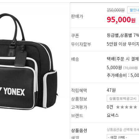
150,000원
할인
판매가
95,000
원
등급별,상품별 7%
쿠폰
5만원 이상 무이
무이자할부
택배(주문 시 결제
배송
5,000원
(70,000
추가배송비 : 5,0
47원
적립혜택
상품정보
상품정보제공고시
0건
★★★★★
고객평가
요넥스
브랜드
1
2
상품옵션을 선택해 주
상품옵션
색깔
- 색깔 선택 -