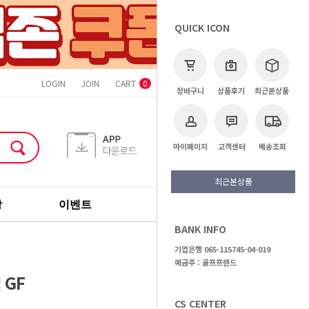
QUICK ICON
LOGIN
JOIN
CART
ORDER
MYPAGE
CS CENTER
0
장바구니
상품후기
최근본상품
마이페이지
고객센터
배송조회
최근본상품
장
이벤트
기획전
브랜드
BANK INFO
>
골프용품
>
보스턴백
기업은행 065-115745-04-019
예금주 : 골프프렌드
 GF
CS CENTER