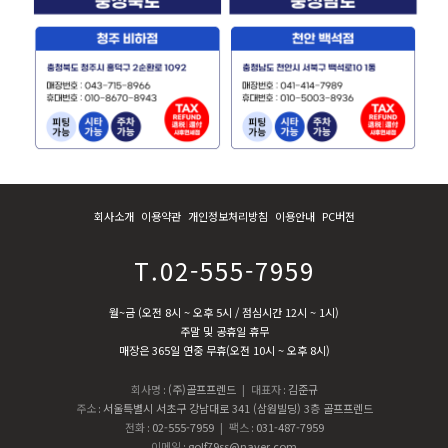
회사소개
이용약관
개인정보처리방침
이용안내
PC버전
T.02-555-7959
월~금 (오전 8시 ~ 오후 5시 / 점심시간 12시 ~ 1시)
주말 및 공휴일 휴무
매장은 365일 연중 무휴(오전 10시 ~ 오후 8시)
회사명
:
(주)골프프렌드
| 대표자
:
김준규
주소
:
서울특별시 서초구 강남대로 341 (삼원빌딩) 3층 골프프렌드
전화
:
02-555-7959
| 팩스
:
031-487-7959
이메일
:
golf79ss@naver.com