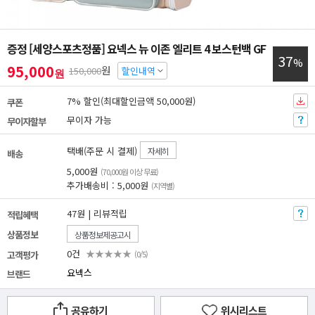
증정 [세양스포츠정품] 요넥스 뉴 이존 엘리트 4 보스턴백 GF
37
%
95,000
원
150,000
할인내역
원
7% 할인(최대할인금액 50,000원)
쿠폰
무이자 가능
무이자할부
택배(주문 시 결제)
자세히
배송
5,000원
(70,000원 이상 무료)
추가배송비 : 5,000원
(지역별)
47원 | 리뷰적립
적립혜택
상품정보
상품정보제공고시
0건
★★★★★
고객평가
(0/5)
요넥스
브랜드
공유하기
위시리스트