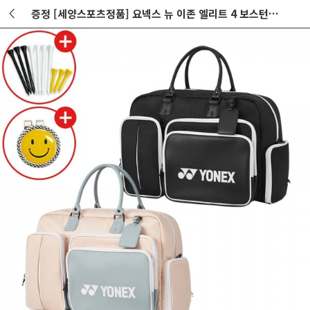
증정 [세양스포츠정품] 요넥스 뉴 이존 엘리트 4 보스턴백 GF