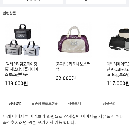
관련상품
[캠제스타임코리아정
(리퍼브) 카타나 보스턴
테일러메이드코
품] 제스타임 플레이어
백
년 K-Collecti
스 보스턴백 GF
on Bag 보스
62,000원
119,000원
117,000
상세설명
★증정 프로모션★
상품후기
상품문의
아래 이미지는 미리보기 화면으로 상세설명 이미지를 자유롭게 확대
축소하시려면 원본 보기에서 가능합니다.