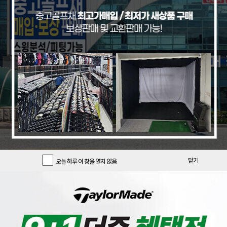
기간한정 클럽
기간한정 용품
추천 중고풀세트
[크리션]
[PRGR]
[리퍼브특가/색바램][글로벌니힐로
[리퍼브 상품] 프로기아 정품 22년
닫기
오늘 하루 이 창을 열지 않음
정품] 크리션 DADT 루즈 스탠드백
피알지알 PRGR 03 포지드 8 아이
_GF
언 여성 L강도 GF
196,900
890,000
크리션
PRGR