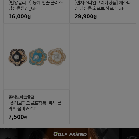
[범양글러브] 동계 핸즐 플러스
[캠제스타임코리아정품] 제스타
남성용장갑_GF
임 남성용 소프트 하프백 GF
16,000
29,900
원
원
폴리브파크골프
[폴리브파크골프정품] 큐빅 플
라워 볼마커 GF
7,500
원