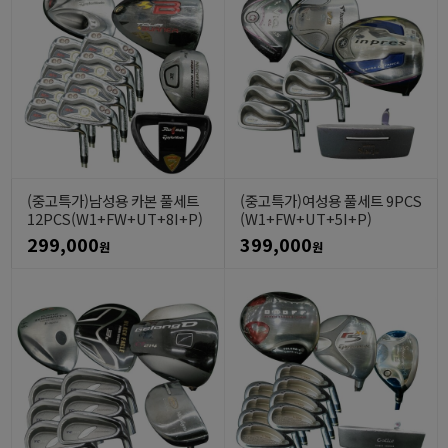
(중고특가)남성용 카본 풀세트
(중고특가)여성용 풀세트 9PCS
12PCS(W1+FW+UT+8I+P)
(W1+FW+UT+5I+P)
299,000
399,000
원
원