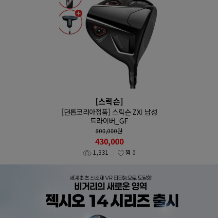
[스릭슨]
[던롭코리아정품] 스릭슨 ZXI 남성
드라이버_GF
800,000
원
430,000
1,331
찜
0