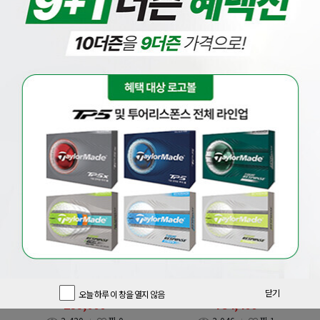
베스트
드라이버
우드
유틸
아이언
웨지
퍼터
풀세트
[마제스티]
[핑]
[마제스티코리아정품] 21년 마루망
증정 삼양인터내셔날정품 핑 G440
SG 고반발 드라이버(여성용)
MAX 드라이버 GF
850,000
원
1,010,000
원
닫기
오늘 하루 이 창을 열지 않음
299,000
754,400