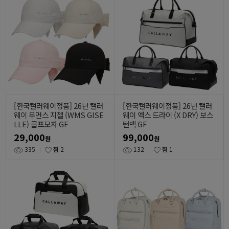
[한국캘러웨이정품] 26년 캘러
[한국캘러웨이정품] 26년 캘러
웨이 우먼스 지젤 (WMS GISE
웨이 엑스 드라이 (X DRY) 보스
LLE) 골프모자 GF
턴백 GF
29,000
99,000
원
원
335
찜
2
132
찜
1