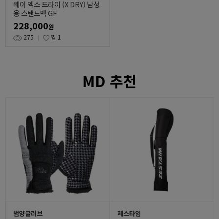
웨이 엑스 드라이 (X DRY) 남성
용 스탠드백 GF
228,000
원
275
찜
1
MD 추천
범양글러브
제스타임