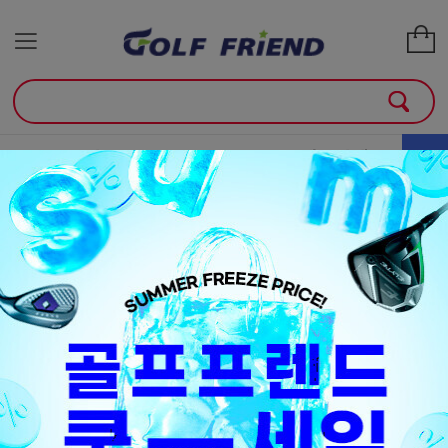
골프클럽
골프용품
매장안내
소
+