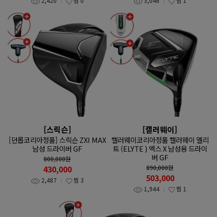
2,420
찜
0
3,046
찜
1
[스릭슨]
[캘러웨이]
[던롭코리아정품] 스릭슨 ZXI MAX
캘러웨이코리아정품 캘러웨이 엘리
남성 드라이버 GF
트 (ELYTE ) 엑스 X 남성용 드라이
버 GF
800,000
원
430,000
890,000
원
503,000
2,487
찜
3
1,944
찜
1