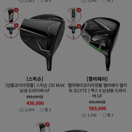
2,412
찜
0
3,041
찜
1
[스릭슨]
[캘러웨이]
[던롭코리아정품] 스릭슨 ZXI MAX
캘러웨이코리아정품 캘러웨이 엘리
남성 드라이버 GF
트 (ELYTE ) 엑스 X 남성용 드라이
버 GF
800,000
원
430,000
890,000
원
503,000
2,476
찜
3
1,941
찜
1