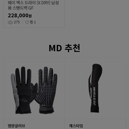
웨이 엑스 드라이 (X DRY) 남성
용 스탠드백 GF
228,000
원
275
찜
1
MD 추천
범양글러브
제스타임