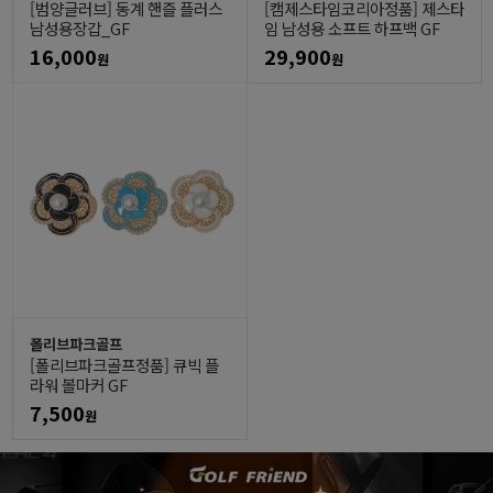
[범양글러브] 동계 핸즐 플러스
[캠제스타임코리아정품] 제스타
남성용장갑_GF
임 남성용 소프트 하프백 GF
16,000
29,900
원
원
폴리브파크골프
[폴리브파크골프정품] 큐빅 플
라워 볼마커 GF
7,500
원