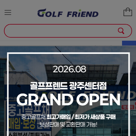
골프클럽
골프용품
매장안내
소
+