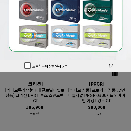
기간한정 클럽
기간한정 용품
추천 중고풀세트
닫기
오늘 하루 이 창을 열지 않음
[크리션]
[PRGR]
[리퍼브특가/색바램][글로벌니힐로
[리퍼브 상품] 프로기아 정품 22년
정품] 크리션 DADT 루즈 스탠드백
피알지알 PRGR 03 포지드 8 아이
_GF
언 여성 L강도 GF
196,900
890,000
크리션
PRGR