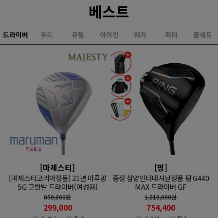
베스트
드라이버
우드
유틸
아이언
웨지
퍼터
풀세트
[마제스티]
[핑]
[마제스티코리아정품] 21년 마루망
증정 삼양인터내셔날정품 핑 G440
SG 고반발 드라이버(여성용)
MAX 드라이버 GF
850,000
원
1,010,000
원
299,000
754,400