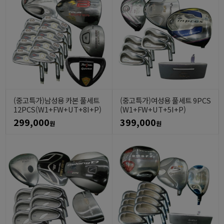
(중고특가)남성용 카본 풀세트
(중고특가)여성용 풀세트 9PCS
12PCS(W1+FW+UT+8I+P)
(W1+FW+UT+5I+P)
299,000
399,000
원
원