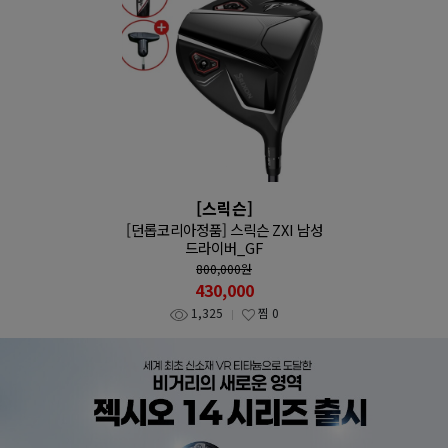
[스릭슨]
[던롭코리아정품] 스릭슨 ZXI 남성
드라이버_GF
800,000
원
430,000
1,325
찜
0