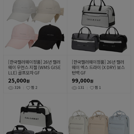
[한국캘러웨이정품] 26년 캘러
[한국캘러웨이정품] 26년 캘러
웨이 우먼스 지젤 (WMS GISE
웨이 엑스 드라이 (X DRY) 보스
LLE) 골프모자 GF
턴백 GF
25,000
99,000
원
원
326
찜
2
131
찜
1