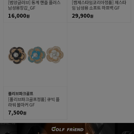
[범양글러브] 동계 핸즐 플러스
[캠제스타임코리아정품] 제스타
남성용장갑_GF
임 남성용 소프트 하프백 GF
16,000
29,900
원
원
폴리브파크골프
[폴리브파크골프정품] 큐빅 플
라워 볼마커 GF
7,500
원