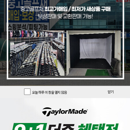
기간한정 클럽
기간한정 용품
추천 중고풀세트
[크리션]
[PRGR]
[리퍼브특가/색바램][글로벌니힐로
[리퍼브 상품] 프로기아 정품 22년
닫기
오늘 하루 이 창을 열지 않음
정품] 크리션 DADT 루즈 스탠드백
피알지알 PRGR 03 포지드 8 아이
_GF
언 여성 L강도 GF
196,900
890,000
크리션
PRGR