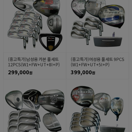
(중고특가)남성용 카본 풀세트
(중고특가)여성용 풀세트 9PCS
12PCS(W1+FW+UT+8I+P)
(W1+FW+UT+5I+P)
299,000
399,000
원
원