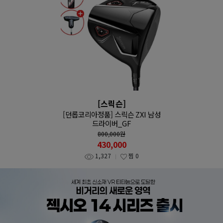
[스릭슨]
[던롭코리아정품] 스릭슨 ZXI 남성
드라이버_GF
800,000
원
430,000
1,327
찜
0