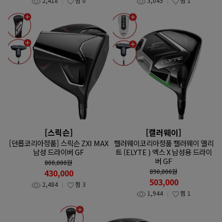
2,418
찜
0
3,045
찜
1
[스릭슨]
[캘러웨이]
[던롭코리아정품] 스릭슨 ZXI MAX
캘러웨이코리아정품 캘러웨이 엘리
남성 드라이버 GF
트 (ELYTE ) 엑스 X 남성용 드라이
버 GF
800,000
원
430,000
890,000
원
503,000
2,484
찜
3
1,944
찜
1