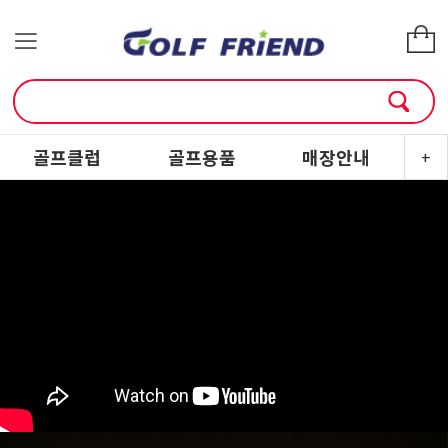
골프클럽
골프용품
매장안내
소
+