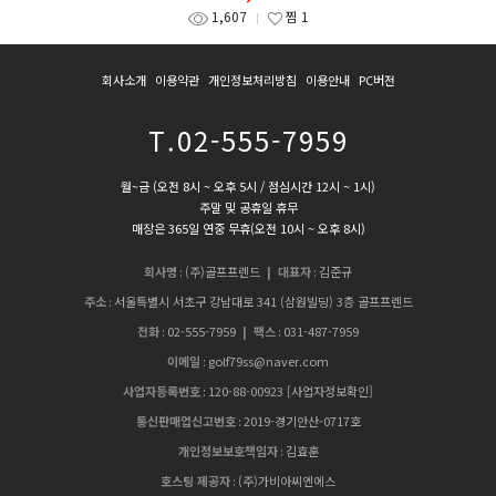
1,607
찜
1
회사소개
이용약관
개인정보처리방침
이용안내
PC버전
T.02-555-7959
월~금 (오전 8시 ~ 오후 5시 / 점심시간 12시 ~ 1시)
주말 및 공휴일 휴무
매장은 365일 연중 무휴(오전 10시 ~ 오후 8시)
회사명
:
(주)골프프렌드
| 대표자
:
김준규
주소
:
서울특별시 서초구 강남대로 341 (삼원빌딩) 3층 골프프렌드
전화
:
02-555-7959
| 팩스
:
031-487-7959
이메일
:
golf79ss@naver.com
사업자등록번호
:
120-88-00923
[사업자정보확인]
통신판매업신고번호
:
2019-경기안산-0717호
개인정보보호책임자
:
김효훈
호스팅 제공자
:
(주)가비아씨엔에스