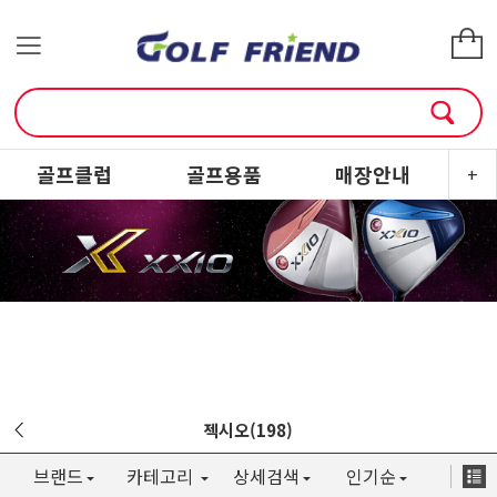
골프클럽
골프용품
매장안내
소
+
젝시오(198)
브랜드
카테고리
상세검색
인기순