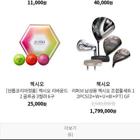
11,000
40,000
원
원
젝시오
젝시오
[던롭코리아정품] 젝시오 리바운드
리퍼브 남성용 젝시오 조합풀세트 1
2 골프공 3컬러 6구
2PCS(D+W+U+8I+PT) GF
25,000
2,580,000원
원
1,799,000
원
더보기
(6)