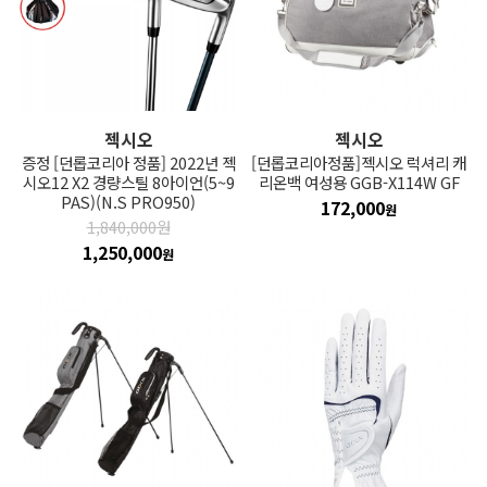
젝시오
젝시오
증정 [던롭코리아 정품] 2022년 젝
[던롭코리아정품]젝시오 럭셔리 캐
시오12 X2 경량스틸 8아이언(5~9
리온백 여성용 GGB-X114W GF
PAS)(N.S PRO950)
172,000
원
1,840,000원
1,250,000
원