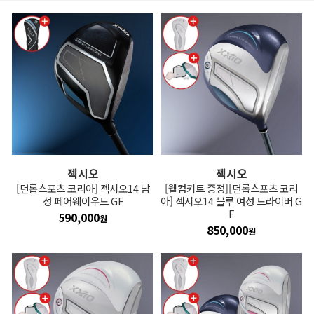
젝시오
젝시오
[던롭스포츠 코리아] 젝시오14 남
[웰컴키트 증정][던롭스포츠 코리
성 페어웨이우드 GF
아] 젝시오14 블루 여성 드라이버 G
F
590,000
원
850,000
원