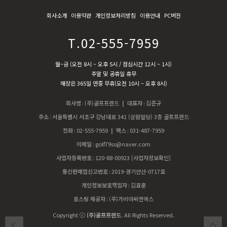
회사소개
이용약관
개인정보처리방침
이용안내
PC버전
T.02-555-7959
월~금 (오전 8시 ~ 오후 5시 / 점심시간 12시 ~ 1시)
주말 및 공휴일 휴무
매장은 365일 연중 무휴(오전 10시 ~ 오후 8시)
회사명
:
(주)골프프렌드
| 대표자
:
김준규
주소
:
서울특별시 서초구 강남대로 341 (삼원빌딩) 3층 골프프렌드
전화
:
02-555-7959
| 팩스
:
031-487-7959
이메일
:
golf79ss@naver.com
사업자등록번호
:
120-88-00923
[사업자정보확인]
통신판매업신고번호
:
2019-경기안산-0717호
개인정보보호책임자
:
김효훈
호스팅 제공자
:
(주)가비아씨엔에스
Copyright ⓒ
(주)골프프렌드
. All Rights Reserved.