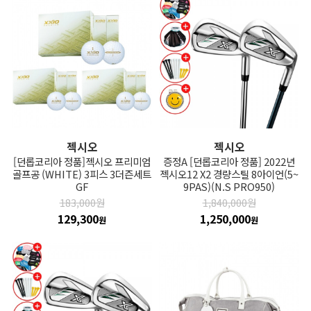
젝시오
젝시오
[던롭코리아 정품]젝시오 프리미엄
증정A [던롭코리아 정품] 2022년
골프공 (WHITE) 3피스 3더즌세트
젝시오12 X2 경량스틸 8아이언(5~
GF
9PAS)(N.S PRO950)
183,000원
1,840,000원
129,300
1,250,000
원
원