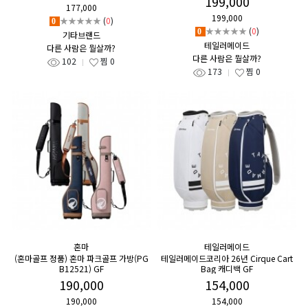
199,000
177,000
199,000
★★★★★
(
0
)
0
★★★★★
(
0
)
0
기타브랜드
테일러메이드
다른 사람은 뭘살까?
다른 사람은 뭘살까?
102
찜
0
173
찜
0
혼마
테일러메이드
(혼마골프 정품) 혼마 파크골프 가방(PG
테일러메이드코리아 26년 Cirque Cart
B12521) GF
Bag 캐디백 GF
190,000
154,000
190,000
154,000