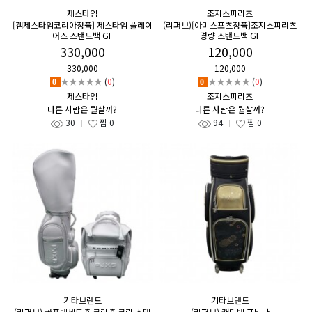
제스타임
조지스피리츠
[캠제스타임코리아정품] 제스타임 플레이
(리퍼브)[아미스포츠정품]조지스피리츠
어스 스탠드백 GF
경량 스탠드백 GF
330,000
120,000
330,000
120,000
★★★★★
(
0
)
★★★★★
(
0
)
0
0
제스타임
조지스피리츠
다른 사람은 뭘살까?
다른 사람은 뭘살까?
30
찜
0
94
찜
0
기타브랜드
기타브랜드
(리퍼브) 골프백세트 힐크릭 힐크릭 스텐
(리퍼브) 캐디백 포비나