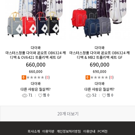
다이와
다이와
마스터스정품 다이와 온오프 OB6324 캐
마스터스정품 다이와 온오프 OB6324 캐
디백 & OV6421 트롤리백 세트 GF
디백 & MB2 트롤리백 세트 GF
660,000
690,000
660,000
690,000
★★★★★
(
0
)
★★★★★
(
0
)
0
0
다이와
다이와
다른 사람은 뭘살까?
다른 사람은 뭘살까?
71
찜
0
52
찜
0
20
개 더보기
회사소개
이용약관
개인정보처리방침
이용안내
PC버전