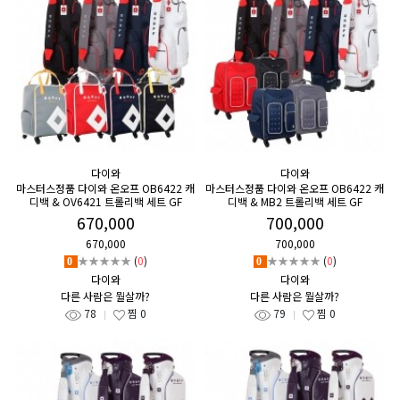
다이와
다이와
마스터스정품 다이와 온오프 OB6422 캐
마스터스정품 다이와 온오프 OB6422 캐
디백 & OV6421 트롤리백 세트 GF
디백 & MB2 트롤리백 세트 GF
670,000
700,000
670,000
700,000
★★★★★
(
0
)
★★★★★
(
0
)
0
0
다이와
다이와
다른 사람은 뭘살까?
다른 사람은 뭘살까?
78
찜
0
79
찜
0