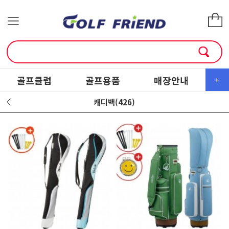
골프클럽
골프용품
매장안내
소
+
캐디백(426)