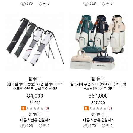
135
찜
0
113
찜
0
캘러웨이
캘러웨이
[한국캘러웨이정품] 25년 캘러웨이 CG
캘러웨이 우먼스 TT (WMS TT) 캐디백
스포츠 스탠드 클럽 케이스 GF
+보스턴백 세트 GF
84,000
367,000
84,000
367,000
★★★★★
(
0
)
★★★★★
(
0
)
0
0
캘러웨이
캘러웨이
다른 사람은 뭘살까?
다른 사람은 뭘살까?
128
찜
0
170
찜
0