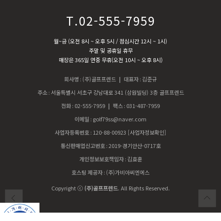
T.02-555-7959
월~금 (오전 8시 ~ 오후 5시 / 점심시간 12시 ~ 1시)
주말 및 공휴일 휴무
매장은 365일 연중 무휴(오전 10시 ~ 오후 8시)
회사명
:
(주)골프프렌드
| 대표자
:
김준규
주소
:
서울특별시 서초구 강남대로 341 (삼원빌딩) 3층 골프프렌드
전화
:
02-555-7959
| 팩스
:
031-487-7959
이메일
:
golf79ss@naver.com
사업자등록번호
:
120-88-00923
[사업자정보확인]
통신판매업신고번호
:
2019-경기안산-0717호
개인정보보호책임자
:
김효훈
호스팅 제공자
:
(주)가비아씨엔에스
Copyright ⓒ
(주)골프프렌드
. All Rights Reserved.