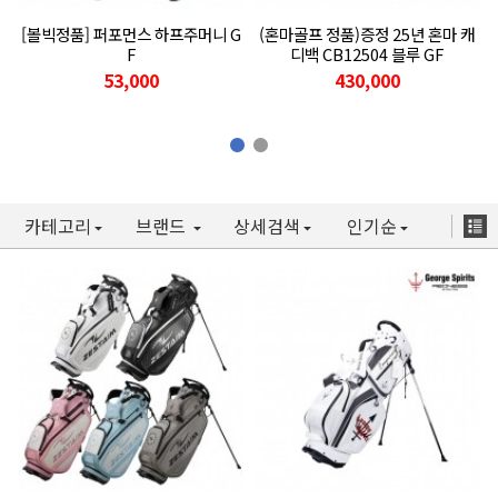
[볼빅정품] 퍼포먼스 하프주머니 G
(혼마골프 정품)증정 25년 혼마 캐
F
디백 CB12504 블루 GF
53,000
430,000
카테고리
브랜드
상세검색
인기순