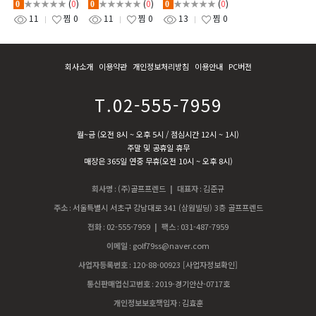
KUSHIN4,M
SER2D,DS72)
B60,FETCH,
★★★★★
(
0
)
★★★★★
(
0
)
★★★★★
(
0
)
0
0
0
UNDY,PRIM
KETSCH G)
11
찜
0
11
찜
0
13
찜
0
E TYNE4,SH
EA,TOMCAT
14,TYNE G)
회사소개
이용약관
개인정보처리방침
이용안내
PC버전
T.02-555-7959
월~금 (오전 8시 ~ 오후 5시 / 점심시간 12시 ~ 1시)
주말 및 공휴일 휴무
매장은 365일 연중 무휴(오전 10시 ~ 오후 8시)
회사명
:
(주)골프프렌드
| 대표자
:
김준규
주소
:
서울특별시 서초구 강남대로 341 (삼원빌딩) 3층 골프프렌드
전화
:
02-555-7959
| 팩스
:
031-487-7959
이메일
:
golf79ss@naver.com
사업자등록번호
:
120-88-00923
[사업자정보확인]
통신판매업신고번호
:
2019-경기안산-0717호
개인정보보호책임자
:
김효훈