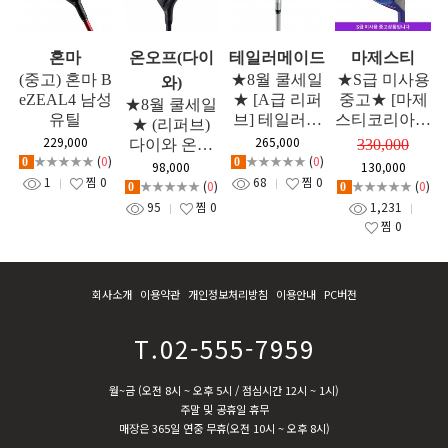
혼마
온오프(다이
테일러메이드
마제스티
(중고) 혼마 B
★8월 쿨세일
★S급 미사용
와)
eZEAL4 남성
★ [A급 리퍼
중고★ [마제
★8월 쿨세일
유틸
브] 테일러메
스티코리아정
★ (리퍼브)
이드 2025 올
품] 2021년 마
229,000
265,000
다이와 온오
330,000
뉴 글로리 여
루망 SG 고반
★★★★★
(
0
)
★★★★★
(
0
)
0
0
프 2022년 CB
98,000
130,000
성 유틸리티 5
발 유틸리티
1
찜
0
68
찜
0
T 522 남성 유
★★★★★
(
0
)
★★★★★
(
0
)
0
0
번 L강도 GF
(여성)
틸리티
95
찜
0
1,231
찜
0
회사소개
이용약관
개인정보처리방침
이용안내
PC버전
T.02-555-7959
월~금 (오전 8시 ~ 오후 5시 / 점심시간 12시 ~ 1시)
주말 및 공휴일 휴무
매장은 365일 연중 무휴(오전 10시 ~ 오후 8시)