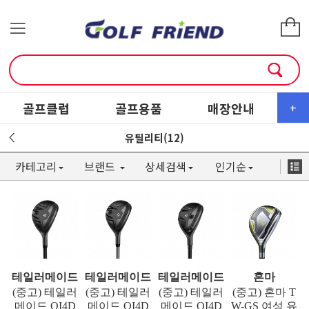
골프클럽
골프용품
매장안내
소
+
유틸리티(12)
카테고리
브랜드
상세검색
인기순
테일러메이드
테일러메이드
테일러메이드
혼마
(중고) 테일러
(중고) 테일러
(중고) 테일러
(중고) 혼마 T
메이드 QI4D
메이드 QI4D
메이드 QI4D
W-GS 여성 유