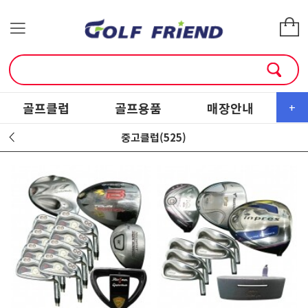
골프클럽
골프용품
매장안내
소
+
중고클럽(525)