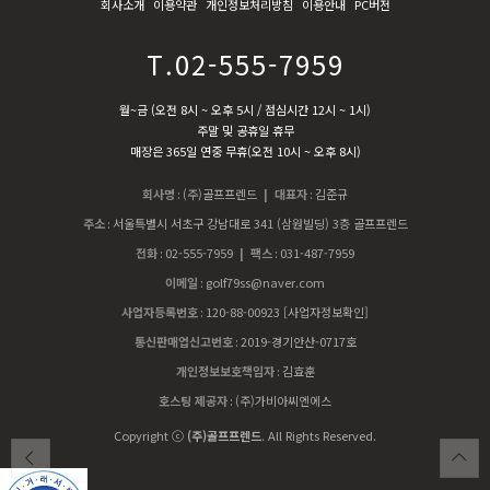
회사소개
이용약관
개인정보처리방침
이용안내
PC버전
T.02-555-7959
월~금 (오전 8시 ~ 오후 5시 / 점심시간 12시 ~ 1시)
주말 및 공휴일 휴무
매장은 365일 연중 무휴(오전 10시 ~ 오후 8시)
회사명
:
(주)골프프렌드
| 대표자
:
김준규
주소
:
서울특별시 서초구 강남대로 341 (삼원빌딩) 3층 골프프렌드
전화
:
02-555-7959
| 팩스
:
031-487-7959
이메일
:
golf79ss@naver.com
사업자등록번호
:
120-88-00923
[사업자정보확인]
통신판매업신고번호
:
2019-경기안산-0717호
개인정보보호책임자
:
김효훈
호스팅 제공자
:
(주)가비아씨엔에스
Copyright ⓒ
(주)골프프렌드
. All Rights Reserved.