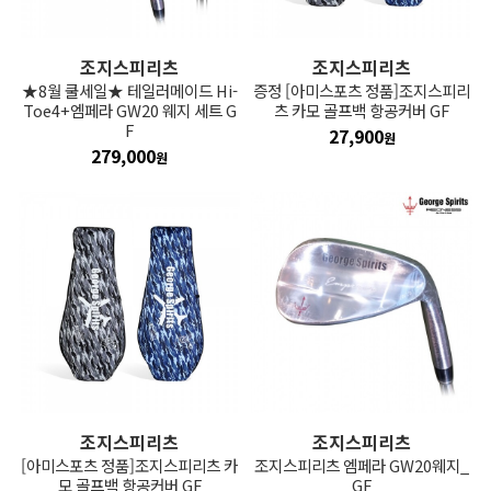
조지스피리츠
조지스피리츠
★8월 쿨세일★ 테일러메이드 Hi-
증정 [아미스포츠 정품]조지스피리
Toe4+엠페라 GW20 웨지 세트 G
츠 카모 골프백 항공커버 GF
F
27,900
원
279,000
원
조지스피리츠
조지스피리츠
[아미스포츠 정품]조지스피리츠 카
조지스피리츠 엠페라 GW20웨지_
모 골프백 항공커버 GF
GF