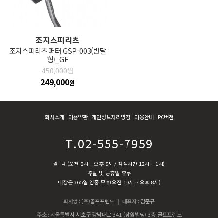
조지스피리츠
조지스피리츠 퍼터 GSP-003(반달
형)_GF
450,000원
249,000
원
회사소개
이용약관
개인정보처리방침
이용안내
PC버전
T.02-555-7959
월~금 (오전 8시 ~ 오후 5시 / 점심시간 12시 ~ 1시)
주말 및 공휴일 휴무
매장은 365일 연중 무휴(오전 10시 ~ 오후 8시)
회사명
:
(주)골프프렌드
| 대표자
:
김준규
주소
:
서울특별시 서초구 강남대로 341 (삼원빌딩) 3층 골프프렌드