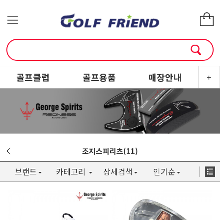
골프클럽
골프용품
매장안내
소
+
조지스피리츠(11)
브랜드
카테고리
상세검색
인기순