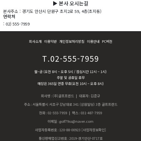
▶ 본사 오시는길
본사주소
: 경기도 안산시 단원구 초지2로 59, 4층(초지동)
연락처
: 02) 555-7959
회사소개
이용약관
개인정보처리방침
이용안내
PC버전
T.02-555-7959
월~금 (오전 8시 ~ 오후 5시 / 점심시간 12시 ~ 1시)
주말 및 공휴일 휴무
매장은 365일 연중 무휴(오전 10시 ~ 오후 8시)
회사명
:
(주)골프프렌드
| 대표자
:
김준규
주소
:
서울특별시 서초구 강남대로 341 (삼원빌딩) 3층 골프프렌드
전화
:
02-555-7959
| 팩스
:
031-487-7959
이메일
:
golf79ss@naver.com
사업자등록번호
:
120-88-00923
[사업자정보확인]
통신판매업신고번호
:
2019-경기안산-0717호