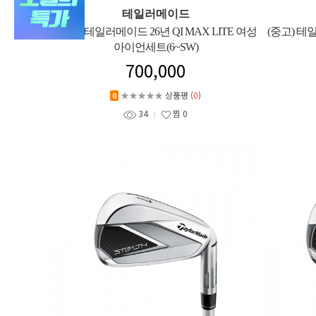
테일러메이드
(중고) 테일러메이드 26년 QI MAX LITE 여성
(중고) 테
아이언세트(6~SW)
700,000
★★★★★
상품평 (
0
)
0
34
찜
0