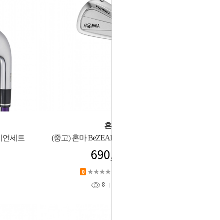
혼마
아이언세트
(중고) 혼마 BeZEAL3 남성 아이언세트
690,000
★★★★★
상품평 (
0
)
0
8
찜
0