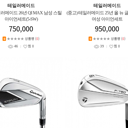
테일러메이드
테일러메이드
일러메이드 26년 QI MAX 남성 스틸
(중고) 테일러메이드 25년 올 뉴 글로
아이언세트(5-SW)
여성 아이언세트
750,000
950,000
★★★★★
상품평 (
0
)
★★★★★
상품평 (
0
)
0
0
46
찜
0
39
찜
0