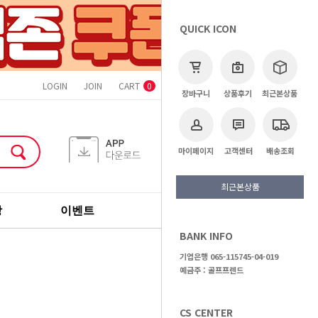
QUICK ICON
LOGIN
JOIN
CART
ORDER
MYPAGE
CS CENTER
0
장바구니
상품후기
최근본상품
마이페이지
고객센터
배송조회
최근본상품
장
이벤트
기획전
브랜드
BANK INFO
>
중고클럽
>
아이언
기업은행 065-115745-04-019
예금주 : 골프프렌드
CS CENTER