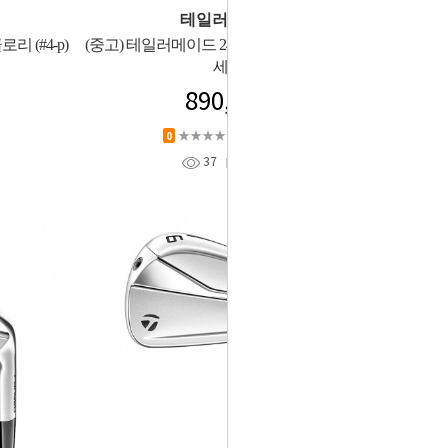
테일러메이드
리 (#4-p)
(중고) 테일러메이드 24년 P7CB (#4-p) 아이언
세트
890,000
★★★★★
상품평 (
0
)
0
37
찜
0