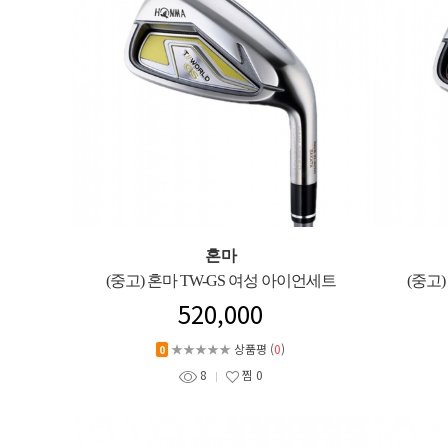
혼마
(중고) 혼마 TW-GS 여성 아이언세트
(중고
520,000
★★★★★
상품평 (
0
)
0
8
찜
0