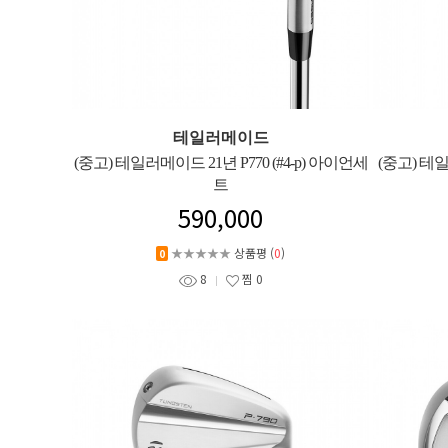
테일러메이드
(중고) 테일러메이드 21년 P770 (#4-p) 아이언세
(중고) 테일
트
590,000
★★★★★
상품평 (
0
)
0
8
찜
0