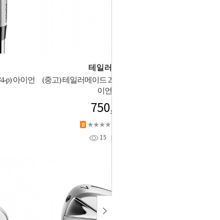
테일러메이드
4-p) 아이언
(중고) 테일러메이드 23년 P790 (#6-S) 여성 아
이언세트
750,000
★★★★★
상품평 (
0
)
0
15
찜
0