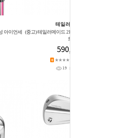
테일러메이드
여성 아이언세
(중고) 테일러메이드 21년 P790 (#4-p) 아이언세
트
590,000
★★★★★
상품평 (
0
)
0
19
찜
0