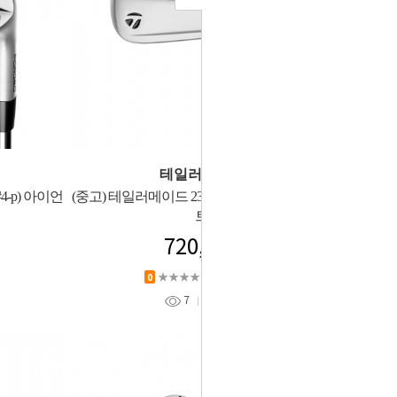
테일러메이드
4-p) 아이언
(중고) 테일러메이드 23년 P770 (#4-p) 아이언세
트
720,000
★★★★★
상품평 (
0
)
0
7
찜
0