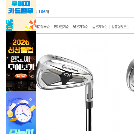
전체 상품
106
개
인기순
|
최근등록순
|
판매인기순
|
낮은가격순
|
높은가격순
|
상품평많은순