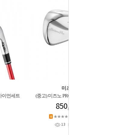
미즈노
틸 아이언세트
(중고) 미즈노 PRO 245 아이언세트
850,000
★★★★★
상품평 (
0
)
0
13
찜
0