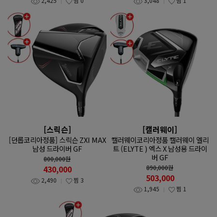
2,425
찜
0
3,048
찜
1
[스릭슨]
[캘러웨이]
[던롭코리아정품] 스릭슨 ZXI MAX
캘러웨이코리아정품 캘러웨이 엘리
남성 드라이버 GF
트 (ELYTE ) 엑스 X 남성용 드라이
버 GF
800,000
원
430,000
890,000
원
503,000
2,490
찜
3
1,945
찜
1