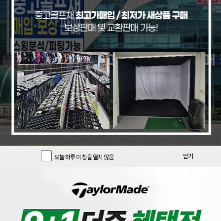
기간한정 클럽
기간한정 용품
추천 중고풀세트
[크리션]
[PRGR]
[리퍼브특가/색바램][글로벌니힐로
[리퍼브 상품] 프로기아 정품 22년
닫기
오늘 하루 이 창을 열지 않음
정품] 크리션 DADT 루즈 스탠드백
피알지알 PRGR 03 포지드 8 아이
_GF
언 여성 L강도 GF
196,900
890,000
크리션
PRGR