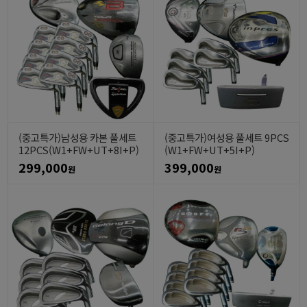
(중고특가)남성용 카본 풀세트
(중고특가)여성용 풀세트 9PCS
12PCS(W1+FW+UT+8I+P)
(W1+FW+UT+5I+P)
299,000
399,000
원
원