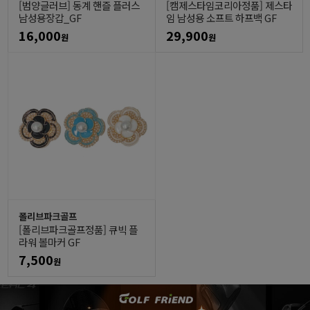
[범양글러브] 동계 핸즐 플러스
[캠제스타임코리아정품] 제스타
남성용장갑_GF
임 남성용 소프트 하프백 GF
16,000
29,900
원
원
폴리브파크골프
[폴리브파크골프정품] 큐빅 플
라워 볼마커 GF
7,500
원