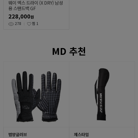
웨이 엑스 드라이 (X DRY) 남성
용 스탠드백 GF
228,000
원
278
찜
1
MD 추천
범양글러브
제스타임