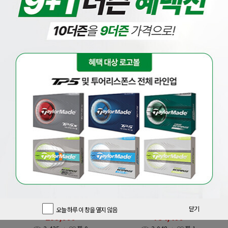
베스트
드라이버
우드
유틸
아이언
웨지
퍼터
풀세트
[마제스티]
[핑]
[마제스티코리아정품] 21년 마루망
증정 삼양인터내셔날정품 핑 G440
SG 고반발 드라이버(여성용)
MAX 드라이버 GF
850,000
원
1,010,000
원
닫기
오늘 하루 이 창을 열지 않음
299,000
754,400