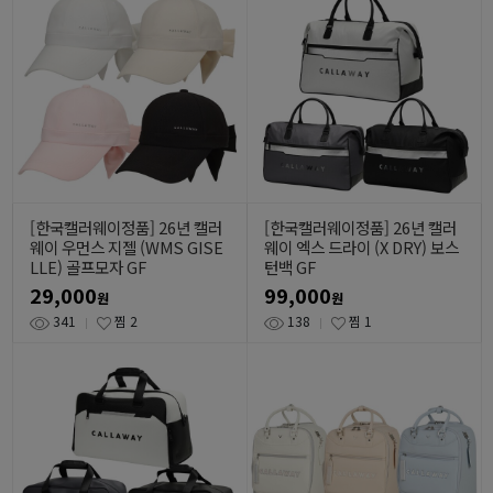
[한국캘러웨이정품] 26년 캘러
[한국캘러웨이정품] 26년 캘러
웨이 우먼스 지젤 (WMS GISE
웨이 엑스 드라이 (X DRY) 보스
LLE) 골프모자 GF
턴백 GF
29,000
99,000
원
원
341
찜
2
138
찜
1