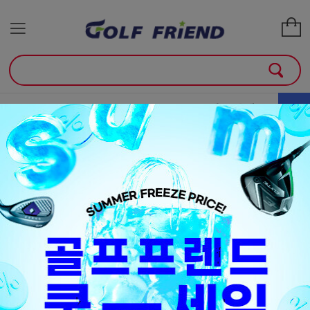
골프클럽
골프용품
매장안내
소
+