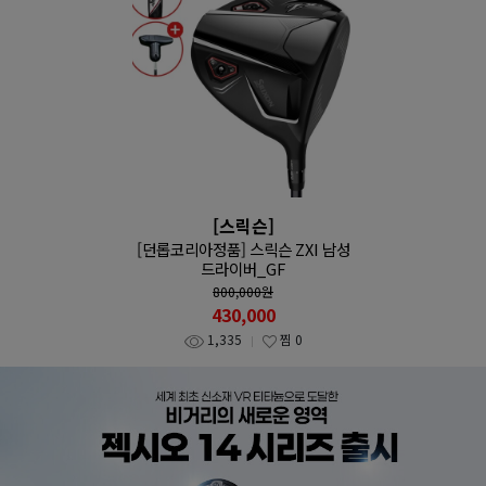
[스릭슨]
[던롭코리아정품] 스릭슨 ZXI 남성
드라이버_GF
800,000
원
430,000
1,335
찜
0