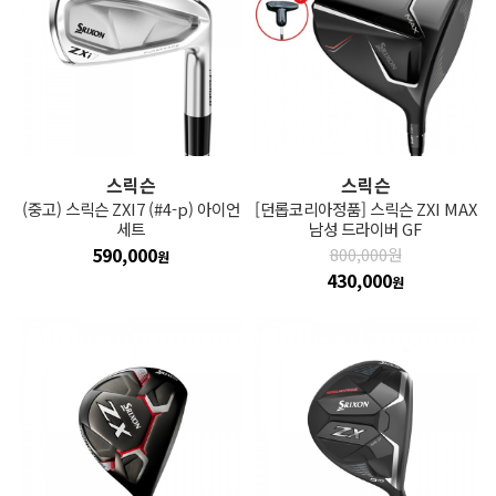
스릭슨
스릭슨
(중고) 스릭슨 ZXI7 (#4-p) 아이언
[던롭코리아정품] 스릭슨 ZXI MAX
세트
남성 드라이버 GF
590,000
800,000원
원
430,000
원