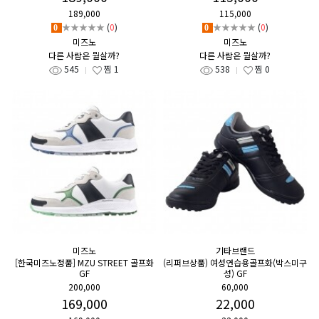
189,000
115,000
★★★★★
(
0
)
★★★★★
(
0
)
0
0
미즈노
미즈노
다른 사람은 뭘살까?
다른 사람은 뭘살까?
545
찜
1
538
찜
0
미즈노
기타브랜드
[한국미즈노정품] MZU STREET 골프화
(리퍼브상품) 여성연습용골프화(박스미구
GF
성) GF
200,000
60,000
169,000
22,000