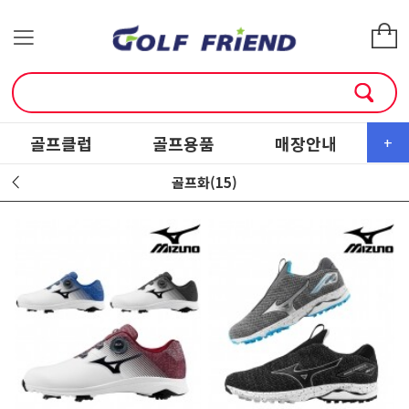
골프클럽
골프용품
매장안내
소
+
골프화(15)