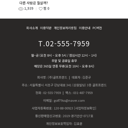
다른 사람은 뭘살까?
1,939
찜
0
회사소개
이용약관
개인정보처리방침
이용안내
PC버전
T.02-555-7959
월~금 (오전 8시 ~ 오후 5시 / 점심시간 12시 ~ 1시)
주말 및 공휴일 휴무
매장은 365일 연중 무휴(오전 10시 ~ 오후 8시)
회사명
:
(주)골프프렌드
| 대표자
:
김준규
주소
:
서울특별시 서초구 강남대로 341 (삼원빌딩) 3층 골프프렌드
전화
:
02-555-7959
| 팩스
:
031-487-7959
이메일
:
golf79ss@naver.com
사업자등록번호
:
120-88-00923
[사업자정보확인]
통신판매업신고번호
:
2019-경기안산-0717호
개인정보보호책임자
:
김효훈