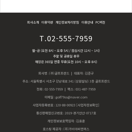
회사소개
이용약관
개인정보처리방침
이용안내
PC버전
T.02-555-7959
월~금 (오전 8시 ~ 오후 5시 / 점심시간 12시 ~ 1시)
주말 및 공휴일 휴무
매장은 365일 연중 무휴(오전 10시 ~ 오후 8시)
회사명
:
(주)골프프렌드
| 대표자
:
김준규
주소
:
서울특별시 서초구 강남대로 341 (삼원빌딩) 3층 골프프렌드
전화
:
02-555-7959
| 팩스
:
031-487-7959
이메일
:
golf79ss@naver.com
사업자등록번호
:
120-88-00923
[사업자정보확인]
통신판매업신고번호
:
2019-경기안산-0717호
개인정보보호책임자
:
김효훈
호스팅 제공자
:
(주)가비아씨엔에스