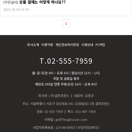
상품 결제는 어떻게 하나요??
[주문결제]
2021-10-18 14:19
1
회사소개
이용약관
개인정보처리방침
이용안내
PC버전
T.02-555-7959
월~금 (오전 8시 ~ 오후 5시 / 점심시간 12시 ~ 1시)
주말 및 공휴일 휴무
매장은 365일 연중 무휴(오전 10시 ~ 오후 8시)
회사명
:
(주)골프프렌드
| 대표자
:
김준규
주소
:
서울특별시 서초구 강남대로 341 (삼원빌딩) 3층 골프프렌드
전화
:
02-555-7959
| 팩스
:
031-487-7959
이메일
:
golf79ss@naver.com
사업자등록번호
:
120-88-00923
[사업자정보확인]