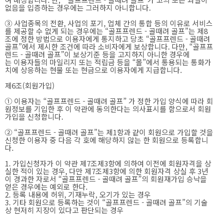
없음을 입증하는 경우에는 그러하지 아니합니다.
③ 사업종목의 전환, 사업의 포기, 업체 간의 통합 등의 이유로 서비스
를 제공할 수 없게 되는 경우에는 “골프프렌드 - 골때려 골프”는 제8
조에 정한 방법으로 이용자에게 통지하고 당초 “골프프렌드 - 골때려
골프”에서 제시한 조건에 따라 소비자에게 보상합니다. 다만, “골프프
렌드 - 골때려 골프”이 보상기준 등을 고지하지 아니한 경우에
는 이용자들의 마일리지 또는 적립금 등을 “몰”에서 통용되는 통화가
치에 상응하는 현물 또는 현금으로 이용자에게 지급합니다.
제6조(회원가입)
① 이용자는 “골프프렌드 - 골때려 골프” 가 정한 가입 양식에 따라 회
원정보를 기입한 후 이 약관에 동의한다는 의사표시를 함으로서 회원
가입을 신청합니다.
② “골프프렌드 - 골때려 골프”는 제1항과 같이 회원으로 가입할 것을
신청한 이용자 중 다음 각 호에 해당하지 않는 한 회원으로 등록합니
다.
1. 가입신청자가 이 약관 제7조제3항에 의하여 이전에 회원자격을 상
실한 적이 있는 경우, 다만 제7조제3항에 의한 회원자격 상실 후 3년
이 경과한 자로서 “골프프렌드 - 골때려 골프”의 회원재가입 승낙을
얻은 경우에는 예외로 한다.
2. 등록 내용에 허위, 기재누락, 오기가 있는 경우
3. 기타 회원으로 등록하는 것이 “골프프렌드 - 골때려 골프”의 기술
상 현저히 지장이 있다고 판단되는 경우