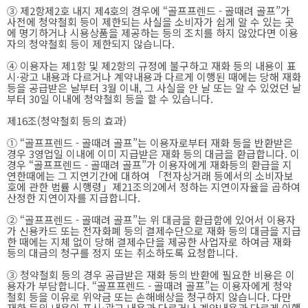
③ 제2항제2호 내지 제4호의 경우에 “골프프렌드 - 골때려 골프”가
사전에 청약철회 등이 제한되는 사실을 소비자가 쉽게 알 수 있는 곳
에 명기하거나 시용상품을 제공하는 등의 조치를 하지 않았다면 이용
자의 청약철회 등이 제한되지 않습니다.
④ 이용자는 제1항 및 제2항의 규정에 불구하고 재화 등의 내용이 표
시·광고 내용과 다르거나 계약내용과 다르게 이행된 때에는 당해 재화
등을 공급받은 날부터 3월 이내, 그 사실을 안 날 또는 알 수 있었던 날
부터 30일 이내에 청약철회 등을 할 수 있습니다.
제16조(청약철회 등의 효과)
① “골프프렌드 - 골때려 골프”는 이용자로부터 재화 등을 반환받은
경우 3영업일 이내에 이미 지급받은 재화 등의 대금을 환급합니다. 이
경우 “골프프렌드 - 골때려 골프”가 이용자에게 재화등의 환급을 지
연한때에는 그 지연기간에 대하여 「전자상거래 등에서의 소비자보
호에 관한 법률 시행령」제21조의2에서 정하는 지연이자율을 곱하여
산정한 지연이자를 지급합니다.
② “골프프렌드 - 골때려 골프”는 위 대금을 환급함에 있어서 이용자
가 신용카드 또는 전자화폐 등의 결제수단으로 재화 등의 대금을 지급
한 때에는 지체 없이 당해 결제수단을 제공한 사업자로 하여금 재화
등의 대금의 청구를 정지 또는 취소하도록 요청합니다.
③ 청약철회 등의 경우 공급받은 재화 등의 반환에 필요한 비용은 이
용자가 부담합니다. “골프프렌드 - 골때려 골프”는 이용자에게 청약
철회 등을 이유로 위약금 또는 손해배상을 청구하지 않습니다. 다만
재화 등의 내용이 표시·광고 내용과 다르거나 계약내용과 다르게 이행