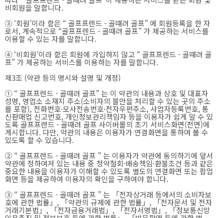
비회원을 말합니다.
③ ‘회원’이라 함은 “ 골프프렌드 - 골때려 골프” 에 회원등록을 한 자
로서, 계속적으로 “골프프렌드 - 골때려 골프” 가 제공하는 서비스를
이용할 수 있는 자를 말합니다.
④ ‘비회원’이라 함은 회원에 가입하지 않고 “ 골프프렌드 - 골때려 골
프” 가 제공하는 서비스를 이용하는 자를 말합니다.
제3조 (약관 등의 명시와 설명 및 개정)
① “ 골프프렌드 - 골때려 골프” 는 이 약관의 내용과 상호 및 대표자
성명, 영업소 소재지 주소(소비자의 불만을 처리할 수 있는 곳의 주소
를 포함), 전화번호·모사전송번호·전자우편주소, 사업자등록번호, 통
신판매업 신고번호, 개인정보관리책임자 등을 이용자가 쉽게 알 수 있
도록 골프프렌드 - 골때려 골프 사이버몰의 초기 서비스화면(전면)에
게시합니다. 다만, 약관의 내용은 이용자가 연결화면을 통하여 볼 수
있도록 할 수 있습니다.
② “ 골프프렌드 - 골때려 골프 " 는 이용자가 약관에 동의하기에 앞서
약관에 정하여져 있는 내용 중 청약철회·배송책임·환불조건 등과 같은
중요한 내용을 이용자가 이해할 수 있도록 별도의 연결화면 또는 팝업
화면 등을 제공하여 이용자의 확인을 구하여야 합니다.
③ “ 골프프렌드 - 골때려 골프 ” 는 「전자상거래 등에서의 소비자보
호에 관한 법률」, 「약관의 규제에 관한 법률」, 「전자문서 및 전자
거래기본법」, 「전자금융거래법」, 「전자서명법」, 「정보통신망
이용촉진 및 정보보호 등에 관한 법률」, 「방문판매 등에 관한 법