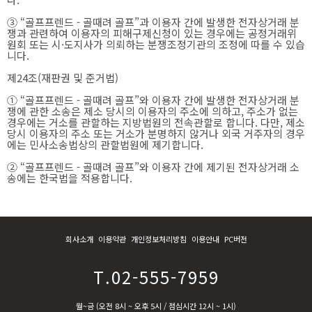
③ “골프프렌드 - 골때려 골프”과 이용자 간에 발생한 전자상거래 분
쟁과 관련하여 이용자의 피해구제신청이 있는 경우에는 공정거래위
원회 또는 시·도지사가 의뢰하는 분쟁조정기관의 조정에 따를 수 있습
니다.
제24조(재판권 및 준거법)
① “골프프렌드 - 골때려 골프”와 이용자 간에 발생한 전자상거래 분
쟁에 관한 소송은 제소 당시의 이용자의 주소에 의하고, 주소가 없는
경우에는 거소를 관할하는 지방법원의 전속관할로 합니다. 다만, 제소
당시 이용자의 주소 또는 거소가 분명하지 않거나 외국 거주자의 경우
에는 민사소송법상의 관할법원에 제기합니다.
② “골프프렌드 - 골때려 골프”와 이용자 간에 제기된 전자상거래 소
송에는 한국법을 적용합니다.
회사소개
이용약관
개인정보처리방침
이용안내
PC버전
T.02-555-7959
월~금 (오전 8시 ~ 오후 5시 / 점심시간 12시 ~ 1시)