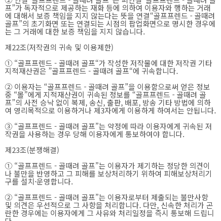
프”가 독자적으로 제공하는 재화 등에 의하여 이용자와 행하는 거래
에 대해서 보증 책임을 지지 않는다는 뜻을 연결“골프프렌드 - 골때려
골프”의 초기화면 또는 연결되는 시점의 팝업화면으로 명시한 경우에
는 그 거래에 대한 보증 책임을 지지 않습니다.
제22조(저작권의 귀속 및 이용제한)
① “골프프렌드 - 골때려 골프“가 작성한 저작물에 대한 저작권 기타
지적재산권은 ”골프프렌드 - 골때려 골프“에 귀속합니다.
② 이용자는 “골프프렌드 - 골때려 골프”을 이용함으로써 얻은 정보
중 “몰”에게 지적재산권이 귀속된 정보를 “골프프렌드 - 골때려 골
프”의 사전 승낙 없이 복제, 송신, 출판, 배포, 방송 기타 방법에 의하
여 영리목적으로 이용하거나 제3자에게 이용하게 하여서는 안됩니다.
③ “골프프렌드 - 골때려 골프”는 약정에 따라 이용자에게 귀속된 저
작권을 사용하는 경우 당해 이용자에게 통보하여야 합니다.
제23조(분쟁해결)
① “골프프렌드 - 골때려 골프”는 이용자가 제기하는 정당한 의견이
나 불만을 반영하고 그 피해를 보상처리하기 위하여 피해보상처리기
구를 설치·운영합니다.
② “골프프렌드 - 골때려 골프”는 이용자로부터 제출되는 불만사항
및 의견은 우선적으로 그 사항을 처리합니다. 다만, 신속한 처리가 곤
란한 경우에는 이용자에게 그 사유와 처리일정을 즉시 통보해 드립니
다.