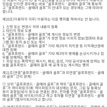
있음을 인지한 경우에는 바로 “골프프렌드 - 골때려 골프”에 통보하
고 “골프프렌드 - 골때려 골프”의 안내가 있는 경우에는 그에 따라야
합니다.
제20조(이용자의 의무) 이용자는 다음 행위를 하여서는 안 됩니다.
1. 신청 또는 변경시 허위 내용의 등록
2. 타인의 정보 도용
3. “골프프렌드 - 골때려 골프”에 게시된 정보의 변경
4. “골프프렌드 - 골때려 골프”가 정한 정보 이외의 정보(컴퓨터 프로
그램 등) 등의 송신 또는 게시
5. “골프프렌드 - 골때려 골프” 기타 제3자의 저작권 등 지적재산권에
대한 침해
6. “골프프렌드 - 골때려 골프” 기타 제3자의 명예를 손상시키거나 업
무를 방해하는 행위
7. 외설 또는 폭력적인 메시지, 화상, 음성, 기타 공서양속에 반하는 정
보를 골프프렌드 - 골때려 골프 에 공개 또는 게시하는 행위
제21조(연결“골프프렌드 - 골때려 골프”과 피연결“골프프렌드 - 골때
려 골프” 간의 관계)
① 상위 “골프프렌드 - 골때려 골프”과 하위 “골프프렌드 - 골때려 골
프”가 하이퍼링크(예: 하이퍼링크의 대상에는 문자, 그림 및 동화상
등이 포함됨)방식 등으로 연결된 경우, 전자를 연결 “골프프렌드 - 골
때려 골프”(웹 사이트)이라고 하고 후자를 피연결 “골프프렌드 - 골때
려 골프”(웹사이트)이라고 합니다.
② 연결“골프프렌드 - 골때려 골프”는 피연결“골프프렌드 - 골때려 골