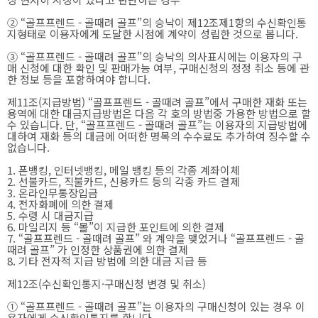
② “골프프렌드 - 골때려 골프”의 승낙이 제12조제1항의 수신확인통
지형태로 이용자에게 도달한 시점에 계약이 성립한 것으로 봅니다.
③ “골프프렌드 - 골때려 골프”의 승낙의 의사표시에는 이용자의 구
매 신청에 대한 확인 및 판매가능 여부, 구매신청의 정정 취소 등에 관
한 정보 등을 포함하여야 합니다.
제11조(지급방법) “골프프렌드 - 골때려 골프”에서 구매한 재화 또는
용역에 대한 대금지급방법은 다음 각 호의 방법중 가용한 방법으로 할
수 있습니다. 단, “골프프렌드 - 골때려 골프”는 이용자의 지급방법에
대하여 재화 등의 대금에 어떠한 명목의 수수료도 추가하여 징수할 수
없습니다.
1. 폰뱅킹, 인터넷뱅킹, 메일 뱅킹 등의 각종 계좌이체
2. 선불카드, 직불카드, 신용카드 등의 각종 카드 결제
3. 온라인무통장입금
4. 전자화폐에 의한 결제
5. 수령 시 대금지급
6. 마일리지 등 “몰”이 지급한 포인트에 의한 결제
7. “골프프렌드 - 골때려 골프” 와 계약을 맺었거나 “골프프렌드 - 골
때려 골프” 가 인정한 상품권에 의한 결제
8. 기타 전자적 지급 방법에 의한 대금 지급 등
제12조(수신확인통지·구매신청 변경 및 취소)
① “골프프렌드 - 골때려 골프”는 이용자의 구매신청이 있는 경우 이
용자에게 수신확인통지를 합니다.