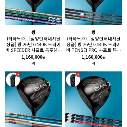
핑
핑
(좌타특주)_[삼양인터내셔날
(좌타특주)_[삼양인터내셔날
정품] 핑 26년 G440K 드라이
정품] 핑 26년 G440K 드라이
버 SPEEDER 샤프트 특주(4주
버 TENSEI PRO 샤프트 특주
소요) GF
(4주 소요) GF
1,160,000
1,160,000
원
원
핑
핑