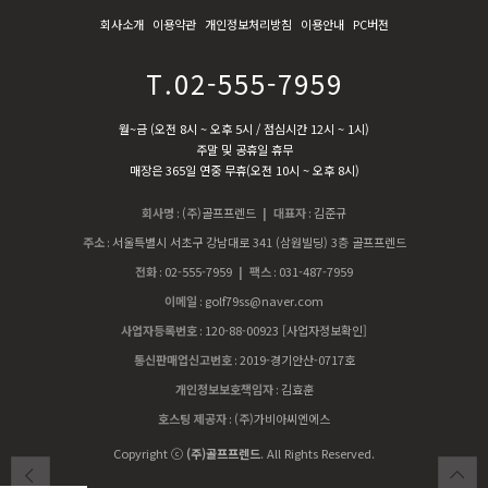
회사소개
이용약관
개인정보처리방침
이용안내
PC버전
T.02-555-7959
월~금 (오전 8시 ~ 오후 5시 / 점심시간 12시 ~ 1시)
주말 및 공휴일 휴무
매장은 365일 연중 무휴(오전 10시 ~ 오후 8시)
회사명
:
(주)골프프렌드
| 대표자
:
김준규
주소
:
서울특별시 서초구 강남대로 341 (삼원빌딩) 3층 골프프렌드
전화
:
02-555-7959
| 팩스
:
031-487-7959
이메일
:
golf79ss@naver.com
사업자등록번호
:
120-88-00923
[사업자정보확인]
통신판매업신고번호
:
2019-경기안산-0717호
개인정보보호책임자
:
김효훈
호스팅 제공자
:
(주)가비아씨엔에스
Copyright ⓒ
(주)골프프렌드
. All Rights Reserved.