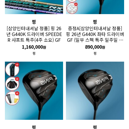
핑
핑
[삼양인터내셔날 정품] 핑 26
증정A[삼양인터내셔날 정품]
년 G440K 드라이버 SPEEDE
핑 26년 G440K 좌타 드라이버
R 샤프트 특주(4주 소요) GF
GF (일부 스펙 특주 일주일 소
요)
1,160,000
890,000
원
원
핑
핑
핑
핑