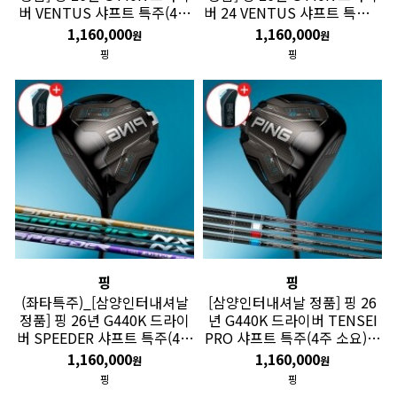
버 VENTUS 샤프트 특주(4주
버 24 VENTUS 샤프트 특주(4
소요) GF
주 소요) GF
1,160,000
1,160,000
원
원
핑
핑
핑
핑
(좌타특주)_[삼양인터내셔날
[삼양인터내셔날 정품] 핑 26
정품] 핑 26년 G440K 드라이
년 G440K 드라이버 TENSEI
버 SPEEDER 샤프트 특주(4주
PRO 샤프트 특주(4주 소요) G
소요) GF
F
1,160,000
1,160,000
원
원
핑
핑