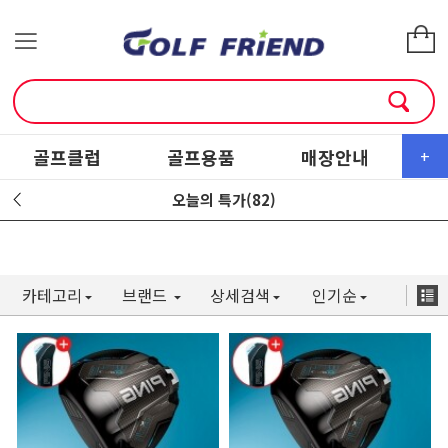
골프클럽
골프용품
매장안내
소
+
오늘의 특가(82)
카테고리
브랜드
상세검색
인기순