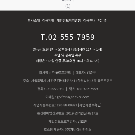
(1)
회사소개
이용약관
개인정보처리방침
이용안내
PC버전
T.02-555-7959
월~금 (오전 8시 ~ 오후 5시 / 점심시간 12시 ~ 1시)
주말 및 공휴일 휴무
매장은 365일 연중 무휴(오전 10시 ~ 오후 8시)
회사명
:
(주)골프프렌드
| 대표자
:
김준규
주소
:
서울특별시 서초구 강남대로 341 (삼원빌딩) 3층 골프프렌드
전화
:
02-555-7959
| 팩스
:
031-487-7959
이메일
:
golf79ss@naver.com
사업자등록번호
:
120-88-00923
[사업자정보확인]
통신판매업신고번호
:
2019-경기안산-0717호
개인정보보호책임자
:
김효훈
호스팅 제공자
:
(주)가비아씨엔에스