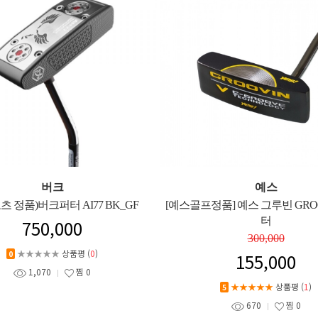
버크
예스
츠 정품)버크퍼터 AI77 BK_GF
[예스골프정품] 예스 그루빈 GROO
터
750,000
300,000
★★★★★
상품평 (
0
)
0
155,000
1,070
찜
0
★★★★★
상품평 (
1
)
5
670
찜
0