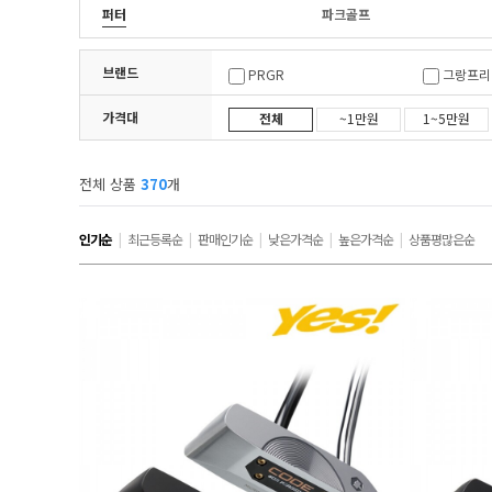
퍼터
파크골프
브랜드
PRGR
그랑프리
가격대
전체
~1만원
1~5만원
마제스티
미즈노
엠유
예스
전체 상품
370
개
조지스피리츠
존바이런
인기순
|
최근등록순
|
판매인기순
|
낮은가격순
|
높은가격순
|
상품평많은순
타이틀리스트
테일러메