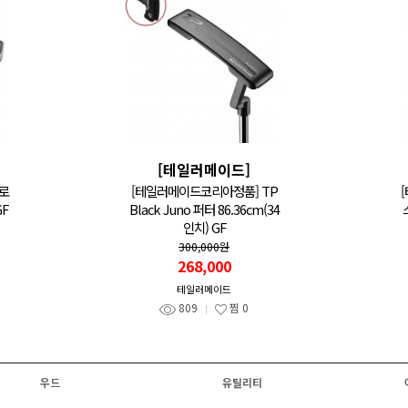
[테일러메이드]
제로
[테일러메이드코리아정품] TP
GF
Black Juno 퍼터 86.36cm(34
인치) GF
300,000원
268,000
테일러메이드
809
찜
0
우드
유틸리티