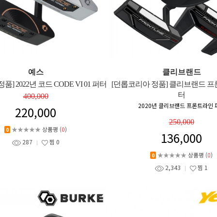
예스
클리브랜드
품] 2022년 코드 CODE VI 01 퍼터
[던롭코리아 정품] 클리브랜드 프
터
400,000
2020년 클리브랜드 프론트라인 
220,000
250,000
★★★★★
상품평 (
0
)
0
136,000
287
찜
0
★★★★★
상품평 (
0
)
0
2,343
찜
1