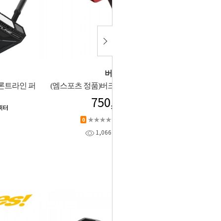
버크
론트라인 퍼
(엠스포츠 정품)버크퍼터 AI77 RED_GF
750,000
퍼터
★★★★★
상품평 (
0
)
0
1,066
찜
0