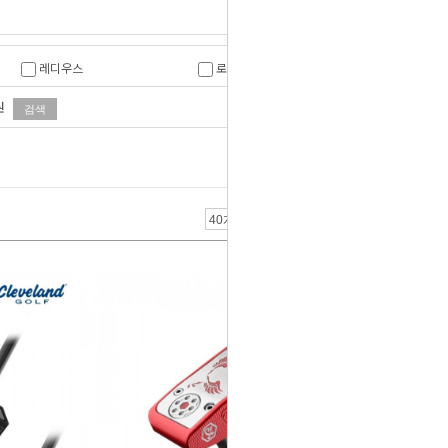
레디우스
로마로
원
야마모토
야마하
제스타임
젝시오
코브라
클리브랜드