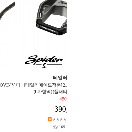
테일러메이드
VIN V 퍼
[테일러메이드정품] 21년 스파이더 S 퍼터 1번
(L자형넥) (플래티늄/화이트) 34인치
450,000
390,000
★★★★★
상품평 (
0
)
0
165
찜
0