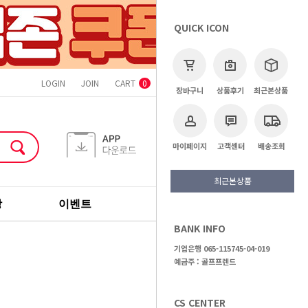
QUICK ICON
LOGIN
JOIN
CART
ORDER
MYPAGE
CS CENTER
0
장바구니
상품후기
최근본상품
마이페이지
고객센터
배송조회
최근본상품
장
이벤트
기획전
브랜드
BANK INFO
>
신품클럽
>
퍼터
기업은행 065-115745-04-019
예금주 : 골프프렌드
CS CENTER