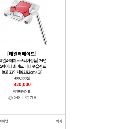
[테일러메이드]
[테일러메이드]
[테일러메이드코리아정품] 24년
[테일러메이드정품] ZT-5K 
스파이더 화이트 퍼터 숏슬랜트
토크 퍼터 33인치(83.82cm) 
(#3) 33인치(83.82cm) GF
750,000원
498,000
400,000원
320,000
테일러메이드
1,904
찜
0
테일러메이드
540
찜
0
아이언
웨지