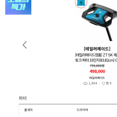
[테일러메이드]
[테일러메이드]
테일러메이드코리아정품] 24년
[테일러메이드정품] ZT-5K 
파이더 화이트 퍼터 숏슬랜트
토크 퍼터 33인치(83.82cm) 
(#3) 33인치(83.82cm) GF
750,000원
498,000
400,000원
320,000
테일러메이드
1,904
찜
0
테일러메이드
540
찜
0
퍼터
풀세트
드라이버