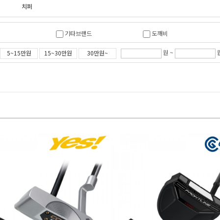
치퍼
기타브랜드
도깨비
원 ~
5~15만원
15~30만원
30만원~
버크
시모어
온오프(다이와)
이븐롤
지브이투어
캘러웨이
이드
핑
혼마