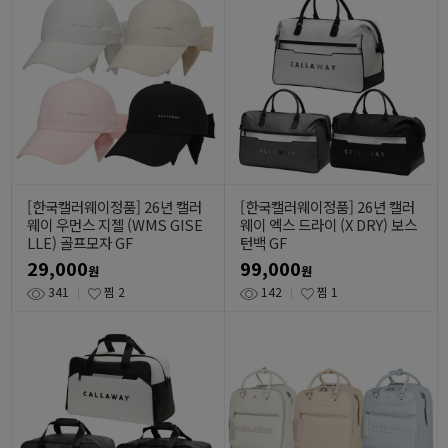
[한국캘러웨이정품] 26년 캘러
[한국캘러웨이정품] 26년 캘러
웨이 우먼스 지젤 (WMS GISE
웨이 엑스 드라이 (X DRY) 보스
LLE) 골프모자 GF
턴백 GF
29,000
99,000
원
원
341
찜
2
142
찜
1