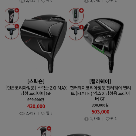
2,425
찜
0
3,048
찜
1
[스릭슨]
[캘러웨이]
[던롭코리아정품] 스릭슨 ZXI MAX
캘러웨이코리아정품 캘러웨이 엘리
남성 드라이버 GF
트 (ELYTE ) 엑스 X 남성용 드라이
버 GF
800,000
원
430,000
890,000
원
503,000
2,497
찜
3
1,946
찜
1