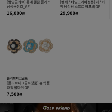
[범양글러브] 동계 핸즐 플러스
[캠제스타임코리아정품] 제스타
남성용장갑_GF
임 남성용 소프트 하프백 GF
16,000
29,900
원
원
폴리브파크골프
[폴리브파크골프정품] 큐빅 플
라워 볼마커 GF
7,500
원