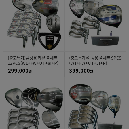
(중고특가)남성용 카본 풀세트
(중고특가)여성용 풀세트 9PCS
12PCS(W1+FW+UT+8I+P)
(W1+FW+UT+5I+P)
299,000
399,000
원
원