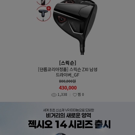
[스릭슨]
[던롭코리아정품] 스릭슨 ZXI 남성
드라이버_GF
800,000
원
430,000
1,338
찜
0