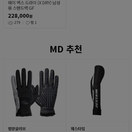
웨이 엑스 드라이 (X DRY) 남성
용 스탠드백 GF
228,000
원
279
찜
1
MD 추천
범양글러브
제스타임