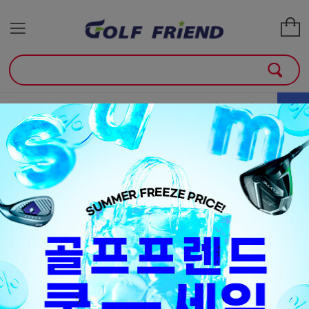
골프클럽
골프용품
매장안내
소
+