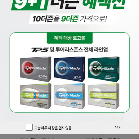
베스트
드라이버
우드
유틸
아이언
웨지
퍼터
풀세트
[마제스티]
[핑]
[마제스티코리아정품] 21년 마루망
증정 삼양인터내셔날정품 핑 G440
SG 고반발 드라이버(여성용)
MAX 드라이버 GF
850,000
원
1,010,000
원
닫기
오늘 하루 이 창을 열지 않음
299,000
754,400