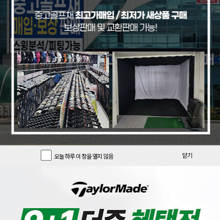
기간한정 클럽
기간한정 용품
추천 중고풀세트
[크리션]
[PRGR]
[리퍼브특가/색바램][글로벌니힐로
[리퍼브 상품] 프로기아 정품 22년
닫기
오늘 하루 이 창을 열지 않음
정품] 크리션 DADT 루즈 스탠드백
피알지알 PRGR 03 포지드 8 아이
_GF
언 여성 L강도 GF
196,900
890,000
크리션
PRGR