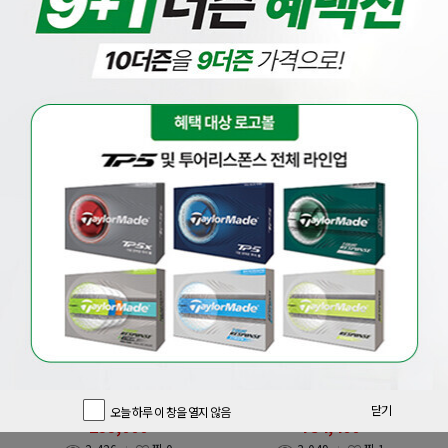
베스트
드라이버
우드
유틸
아이언
웨지
퍼터
풀세트
[마제스티]
[핑]
[마제스티코리아정품] 21년 마루망
증정 삼양인터내셔날정품 핑 G440
SG 고반발 드라이버(여성용)
MAX 드라이버 GF
850,000
원
1,010,000
원
닫기
오늘 하루 이 창을 열지 않음
299,000
754,400