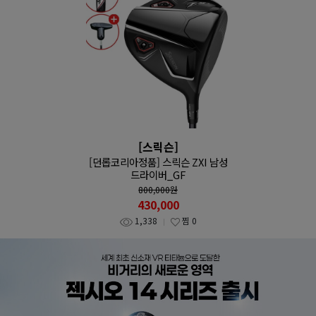
[스릭슨]
[던롭코리아정품] 스릭슨 ZXI 남성
드라이버_GF
800,000
원
430,000
1,338
찜
0