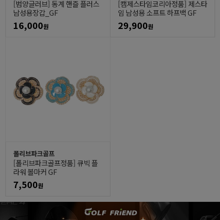
[범양글러브] 동계 핸즐 플러스
[캠제스타임코리아정품] 제스타
남성용장갑_GF
임 남성용 소프트 하프백 GF
16,000
29,900
원
원
폴리브파크골프
[폴리브파크골프정품] 큐빅 플
라워 볼마커 GF
7,500
원