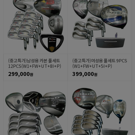
(중고특가)남성용 카본 풀세트
(중고특가)여성용 풀세트 9PCS
12PCS(W1+FW+UT+8I+P)
(W1+FW+UT+5I+P)
299,000
399,000
원
원