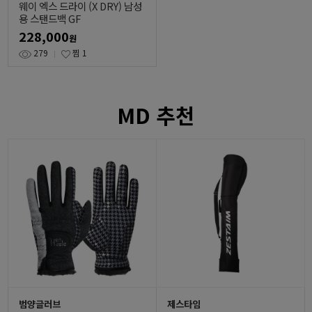
웨이 엑스 드라이 (X DRY) 남성
용 스탠드백 GF
228,000
원
279
찜
1
MD 추천
범양글러브
제스타임