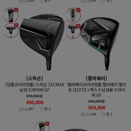
2,426
찜
0
3,049
찜
1
[스릭슨]
[캘러웨이]
[던롭코리아정품] 스릭슨 ZXI MAX
캘러웨이코리아정품 캘러웨이 엘리
남성 드라이버 GF
트 (ELYTE ) 엑스 X 남성용 드라이
버 GF
800,000
원
430,000
890,000
원
503,000
2,497
찜
3
1,946
찜
1