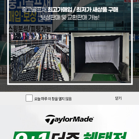
기간한정 클럽
기간한정 용품
추천 중고풀세트
[크리션]
[PRGR]
[리퍼브특가/색바램][글로벌니힐로
[리퍼브 상품] 프로기아 정품 22년
닫기
오늘 하루 이 창을 열지 않음
정품] 크리션 DADT 루즈 스탠드백
피알지알 PRGR 03 포지드 8 아이
_GF
언 여성 L강도 GF
196,900
890,000
크리션
PRGR