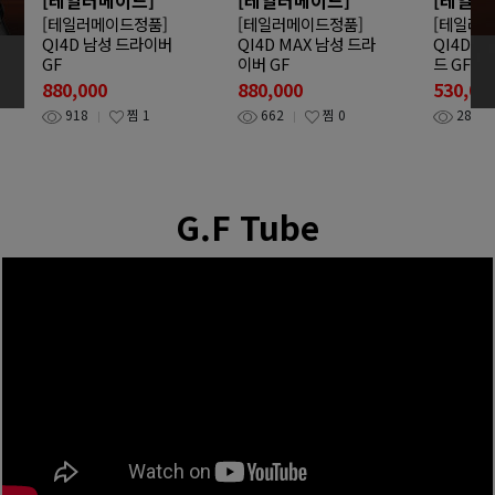
[테일러메이드정품]
[테일러메이드정품]
[테일러
QI4D 남성 드라이버
QI4D MAX 남성 드라
QI4D T
GF
이버 GF
드 GF
880,000
880,000
530,00
918
찜
1
662
찜
0
288
G.F Tube