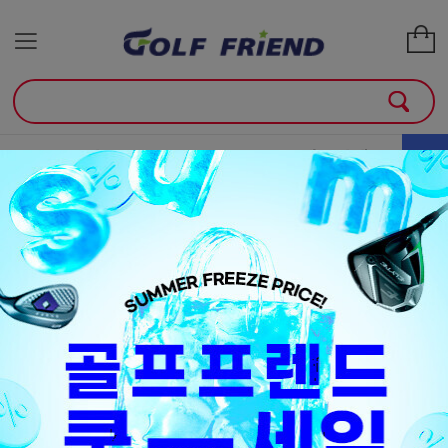
골프클럽
골프용품
매장안내
소
+