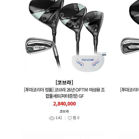
[코브라]
[푸마코리아 정품] 코브라 26년 OPTM 여성용 조
[푸마코리아
합풀세트(퍼터증정) GF
2,840,000
코브라
142
찜
0