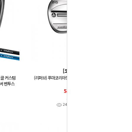
[코브라]
티클 커스텀
(리퍼브) 푸마코리아정품 코브라 KING SB 웨지
이버 벤투스
GF
58,990
코브라
248
찜
1