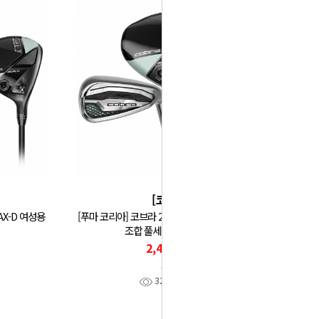
[코브라]
AX-D 여성용
[푸마 코리아] 코브라 26년 OPTM MAX-D 여성용
조합 풀세트 (D+U+I) GF
2,400,000
코브라
32
찜
0