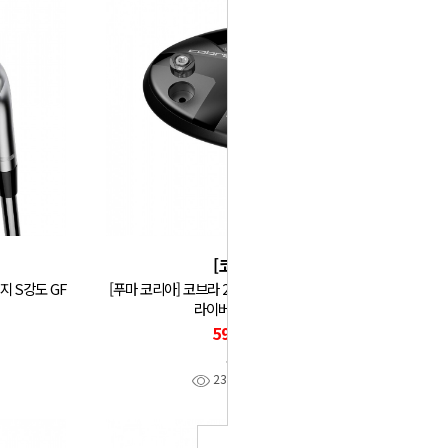
[코브라]
웨지 S강도 GF
[푸마 코리아] 코브라 26년 킹 미니 KING MINI 드
라이버 13.5도 GF
594,000
코브라
230
찜
0