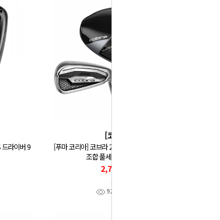
[코브라]
S 드라이버 9
[푸마 코리아] 코브라 26년 OPTM MAX-K 남성용
조합 풀세트 (D+U+I) GF
2,740,000
코브라
92
찜
0