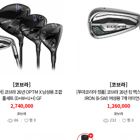
[코브라]
[코브라]
아] 코브라 26년 OPTM X 남성용 조합
[푸마코리아 정품] 코브라 26년 킹 맥스 
풀세트 (D+W+U+I) GF
IRON (6-SW) 여성용 7개 아이언
2,740,000
1,260,000
코브라
코브라
66
찜
0
232
찜
0