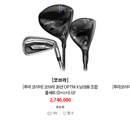
[코브라]
[푸마 코리아] 코브라 26년 OPTM X 남성용 조합
[푸마코리아
풀세트 (D+U+I) GF
2,740,000
코브라
90
찜
0