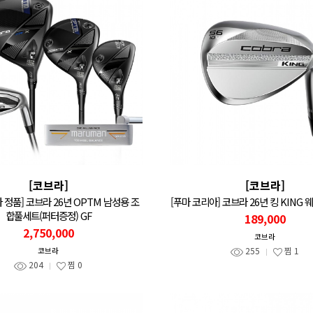
[코브라]
[코브라]
 정품] 코브라 26년 OPTM 남성용 조
[푸마 코리아] 코브라 26년 킹 KING 
합풀세트(퍼터증정) GF
189,000
2,750,000
코브라
255
찜
1
코브라
204
찜
0