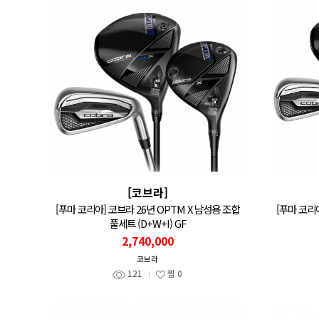
[코브라]
[푸마 코리아] 코브라 26년 OPTM X 남성용 조합
[푸마 코리
풀세트 (D+W+I) GF
2,740,000
코브라
121
찜
0