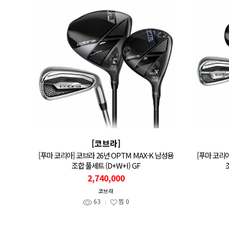
[코브라]
[푸마 코리아] 코브라 26년 OPTM MAX-K 남성용
[푸마 코리아
조합 풀세트 (D+W+I) GF
2,740,000
코브라
63
찜
0