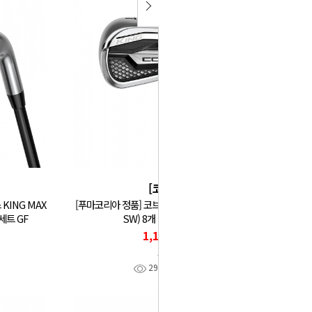
[코브라]
KING MAX
[푸마코리아 정품] 코브라 26년 킹 KING IRON (5-
세트 GF
SW) 8개 아이언세트 GF
1,170,000
코브라
299
찜
0