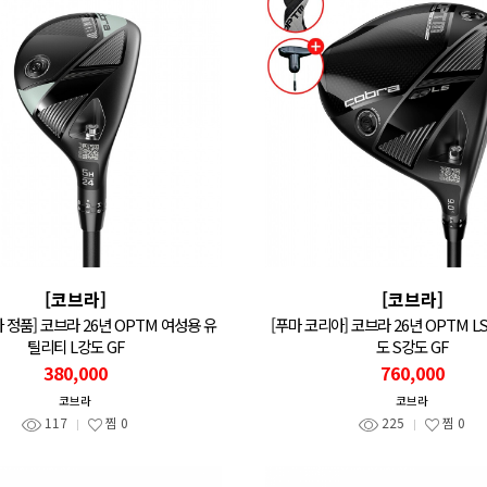
[코브라]
[코브라]
 정품] 코브라 26년 OPTM 여성용 유
[푸마 코리아] 코브라 26년 OPTM L
틸리티 L강도 GF
도 S강도 GF
380,000
760,000
코브라
코브라
117
찜
0
225
찜
0