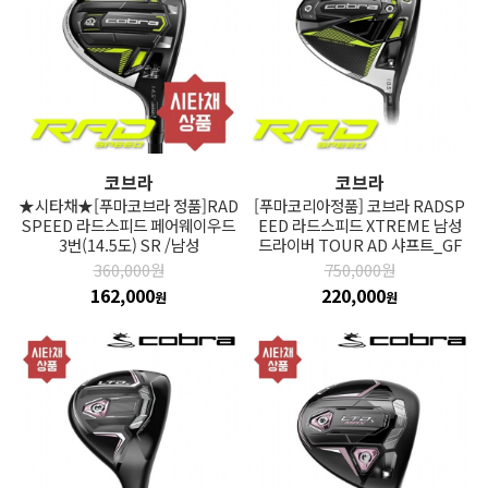
코브라
코브라
★시타채★[푸마코브라 정품]RAD
[푸마코리아정품] 코브라 RADSP
SPEED 라드스피드 페어웨이우드
EED 라드스피드 XTREME 남성
3번(14.5도) SR /남성
드라이버 TOUR AD 샤프트_GF
360,000원
750,000원
162,000
220,000
원
원