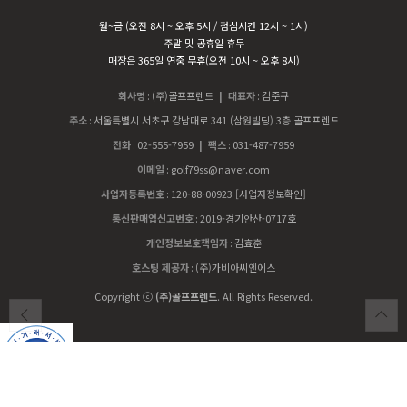
월~금 (오전 8시 ~ 오후 5시 / 점심시간 12시 ~ 1시)
주말 및 공휴일 휴무
매장은 365일 연중 무휴(오전 10시 ~ 오후 8시)
회사명
:
(주)골프프렌드
| 대표자
:
김준규
주소
:
서울특별시 서초구 강남대로 341 (삼원빌딩) 3층 골프프렌드
전화
:
02-555-7959
| 팩스
:
031-487-7959
이메일
:
golf79ss@naver.com
사업자등록번호
:
120-88-00923
[사업자정보확인]
통신판매업신고번호
:
2019-경기안산-0717호
개인정보보호책임자
:
김효훈
호스팅 제공자
:
(주)가비아씨엔에스
Copyright ⓒ
(주)골프프렌드
. All Rights Reserved.