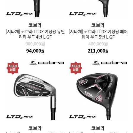
코브라
코브라
[시타채] 코브라 LTDX 여성용 유틸
[시타채] 코브라 LTDX 여성용 페어
리티 우드 4번 L GF
웨이 우드 5번 L GF
300,000원
400,000원
94,000
211,000
원
원
코브라
코브라