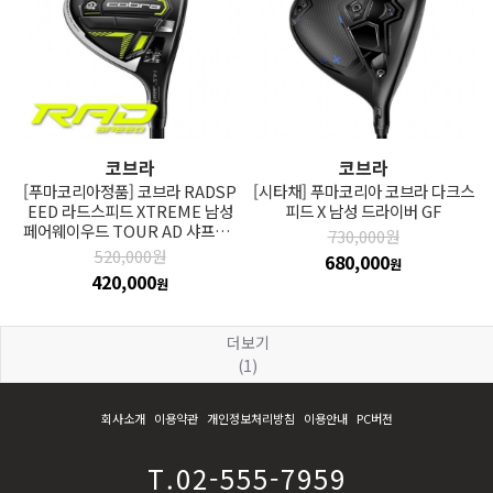
코브라
코브라
[푸마코리아정품] 코브라 RADSP
[시타채] 푸마코리아 코브라 다크스
EED 라드스피드 XTREME 남성
피드 X 남성 드라이버 GF
페어웨이우드 TOUR AD 샤프트_
730,000원
GF
520,000원
680,000
원
420,000
원
더보기
(1)
회사소개
이용약관
개인정보처리방침
이용안내
PC버전
T.02-555-7959