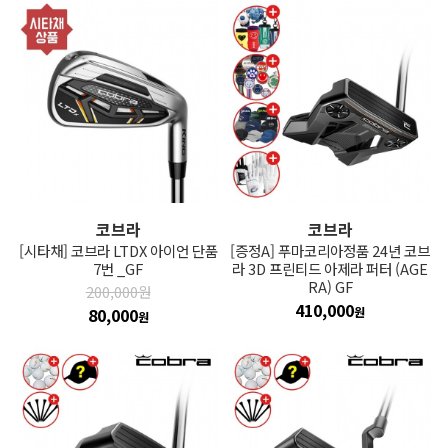
코브라
코브라
[시타채] 코브라 LTDX 아이언 단품
[증정A] 푸마코리아정품 24년 코브
7번 _GF
라 3D 프린티드 아제라 퍼터 (AGE
RA) GF
200,000원
410,000
80,000
원
원