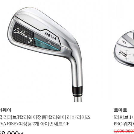
러웨이
로마로
A급 리퍼브][캘러웨이정품] 캘러웨이 레바 라이즈
[리퍼브 1
EVA RISE) 여성용 7개 아이언세트 GF
PRO 웨지 
68,000
1,000,00