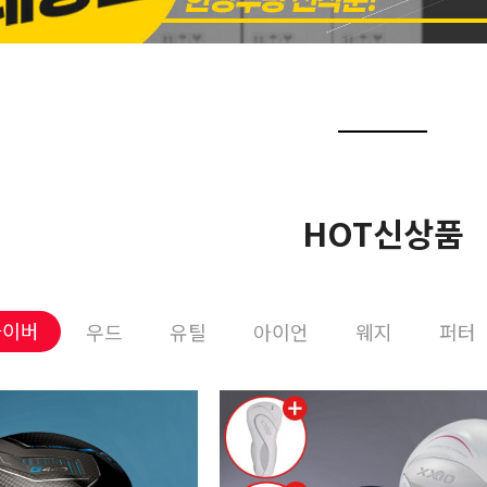
HOT신상품
라이버
우드
유틸
아이언
웨지
퍼터