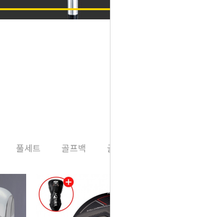
풀세트
골프백
골프용품