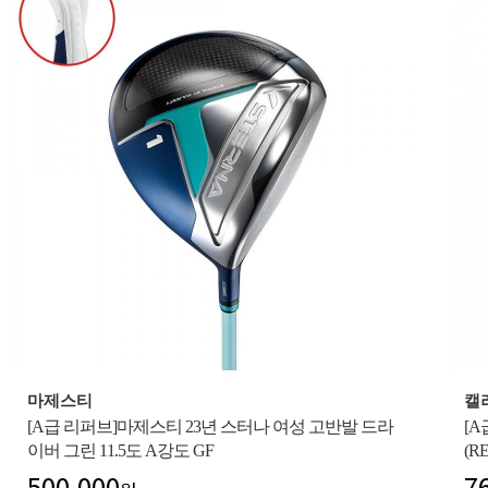
마제스티
캘
[A급 리퍼브]마제스티 23년 스터나 여성 고반발 드라
[
이버 그린 11.5도 A강도 GF
(R
500,000
7