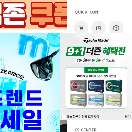
QUICK ICON
LOGIN
JOIN
CART
ORDER
MYPAG
0
장바구니
상품후기
최근본상품
마이페이지
고객센터
배송조회
최근본상품
오프라인 매장
이벤트
기획전
BANK INFO
기업은행 065-115745-04-019
예금주 : 골프프렌드
오늘 하루 이 창을 열지 않음
닫기
CS CENTER