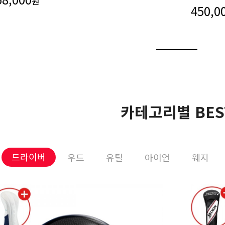
원
450,0
카테고리별 BES
드라이버
우드
유틸
아이언
웨지