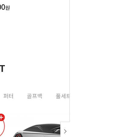
원
00
원
T
퍼터
골프백
풀세트