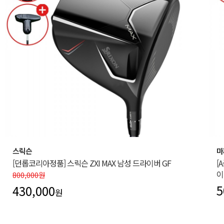
스릭슨
마
[던롭코리아정품] 스릭슨 ZXI MAX 남성 드라이버 GF
[
이
800,000원
5
430,000
원