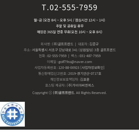
T.02-555-7959
월~금 (오전 8시 ~ 오후 5시 / 점심시간 12시 ~ 1시)
주말 및 공휴일 휴무
매장은 365일 연중 무휴(오전 10시 ~ 오후 8시)
회사명
:
(주)골프프렌드
| 대표자
:
김준규
주소
:
서울특별시 서초구 강남대로 341 (삼원빌딩) 3층 골프프렌드
전화
:
02-555-7959
| 팩스
:
031-487-7959
이메일
:
golf79ss@naver.com
사업자등록번호
:
120-88-00923
[사업자정보확인]
통신판매업신고번호
:
2019-경기안산-0717호
개인정보보호책임자
:
김효훈
호스팅 제공자
:
(주)가비아씨엔에스
Copyright ⓒ
(주)골프프렌드
. All Rights Reserved.