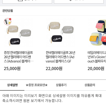
관련상품
증정 한국캘러웨이골프
한국캘러웨이골프 26년
테일러메이드코
26년 캘러웨이 어드밴
캘러웨이 어드밴스 (Ad
년 W's Gloire 
스 (Advance) 볼케이스
vance) 볼케이스 GF
ouch 볼파우치
GF
25,000원
22,000원
20,000원
상세설명
★증정 프로모션★
상품후기
상품문의
아래 이미지는 미리보기 화면으로 상세설명 이미지를 자유롭게 확대
축소하시려면 원본 보기에서 가능합니다.