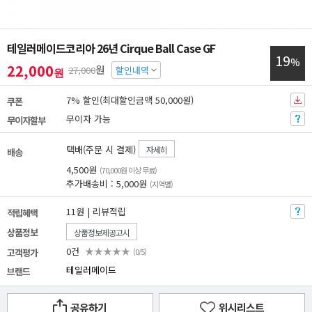
테일러메이드코리아 26년 Cirque Ball Case GF
19
%
22,000
원
27,000
할인내역
원
7% 할인(최대할인금액 50,000원)
쿠폰
무이자 가능
무이자할부
택배(주문 시 결제)
자세히
배송
4,500원
(70,000원 이상 무료)
추가배송비 : 5,000원
(지역별)
11원 | 리뷰적립
적립혜택
상품정보
상품정보제공고시
0건
★★★★★
고객평가
(0/5)
테일러메이드
브랜드
공유하기
위시리스트