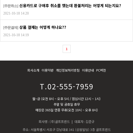
신용카드로 구매후 취소를 했는데 환불처리는 어떻게 되는지요?
[주문취소]
2021-10-18 14:20
상품 결제는 어떻게 하나요??
[주문결제]
2021-10-18 14:19
1
회사소개
이용약관
개인정보처리방침
이용안내
PC버전
T.02-555-7959
월~금 (오전 8시 ~ 오후 5시 / 점심시간 12시 ~ 1시)
주말 및 공휴일 휴무
매장은 365일 연중 무휴(오전 10시 ~ 오후 8시)
회사명
:
(주)골프프렌드
| 대표자
:
김준규
주소
:
서울특별시 서초구 강남대로 341 (삼원빌딩) 3층 골프프렌드