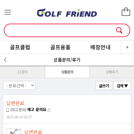
골프클럽
골프용품
매장안내
소
+
상품문의/후기
1:1문의
상품문의
상품후기
글쓰기
검색 ▼
답변완료
재고 문의요
[재고 문의]
2025-06-10 03:37
답변완료