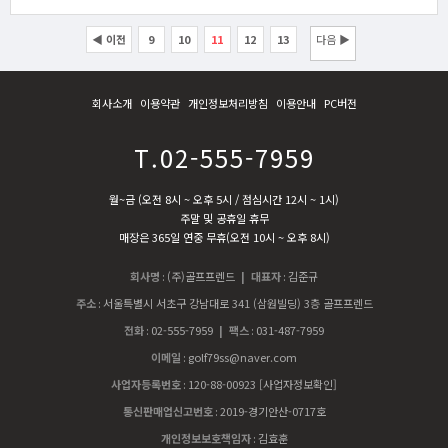
◀ 이전
9
10
11
12
13
다음 ▶
회사소개
이용약관
개인정보처리방침
이용안내
PC버전
T.02-555-7959
월~금 (오전 8시 ~ 오후 5시 / 점심시간 12시 ~ 1시)
주말 및 공휴일 휴무
매장은 365일 연중 무휴(오전 10시 ~ 오후 8시)
회사명
:
(주)골프프렌드
| 대표자
:
김준규
주소
:
서울특별시 서초구 강남대로 341 (삼원빌딩) 3층 골프프렌드
전화
:
02-555-7959
| 팩스
:
031-487-7959
이메일
:
golf79ss@naver.com
사업자등록번호
:
120-88-00923
[사업자정보확인]
통신판매업신고번호
:
2019-경기안산-0717호
개인정보보호책임자
:
김효훈