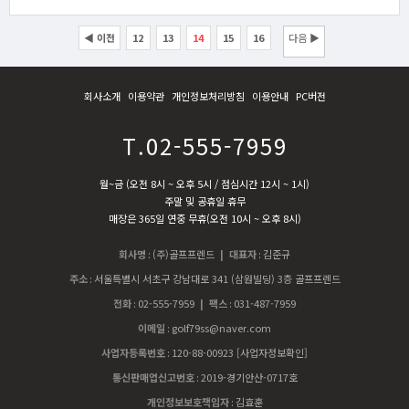
◀ 이전
12
13
14
15
16
다음 ▶
회사소개
이용약관
개인정보처리방침
이용안내
PC버전
T.02-555-7959
월~금 (오전 8시 ~ 오후 5시 / 점심시간 12시 ~ 1시)
주말 및 공휴일 휴무
매장은 365일 연중 무휴(오전 10시 ~ 오후 8시)
회사명
:
(주)골프프렌드
| 대표자
:
김준규
주소
:
서울특별시 서초구 강남대로 341 (삼원빌딩) 3층 골프프렌드
전화
:
02-555-7959
| 팩스
:
031-487-7959
이메일
:
golf79ss@naver.com
사업자등록번호
:
120-88-00923
[사업자정보확인]
통신판매업신고번호
:
2019-경기안산-0717호
개인정보보호책임자
:
김효훈