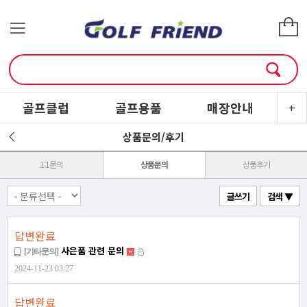
골프클럽
골프용품
매장안내
소
+
상품문의/후기
1:1문의
상품문의
상품후기
글쓰기
검색 ▼
답변완료
사은품 관련 문의
[기타문의]
2024-11-23 03:27
답변완료