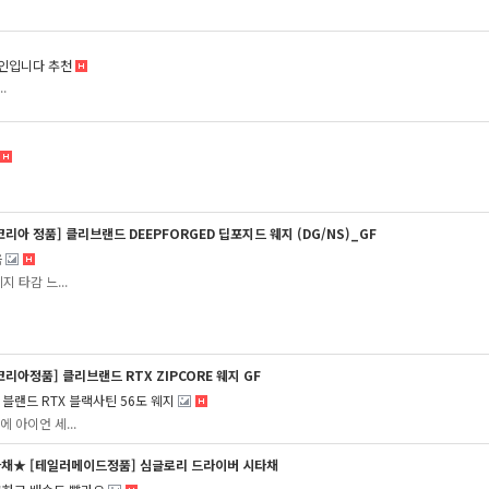
인입니다 추천
.
리아 정품] 클리브랜드 DEEPFORGED 딥포지드 웨지 (DG/NS)_GF
음
지 타감 느...
리아정품] 클리브랜드 RTX ZIPCORE 웨지 GF
블랜드 RTX 블랙사틴 56도 웨지
 아이언 세...
채★ [테일러메이드정품] 심글로리 드라이버 시타채