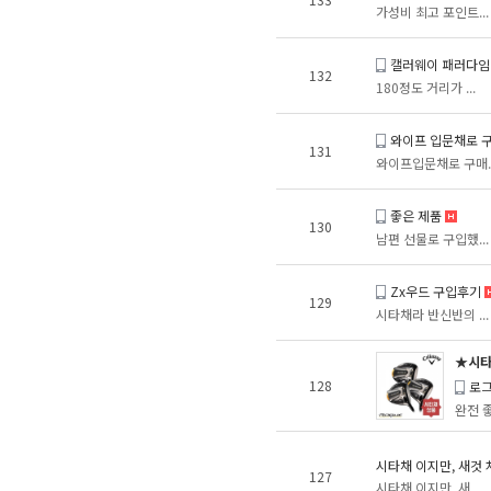
가성비 최고 포인트...
캘러웨이 패러다임
132
180정도 거리가 ...
와이프 입문채로 
131
와이프입문채로 구매..
좋은 제품
130
남편 선물로 구입했...
Zx우드 구입후기
129
시타채라 반신반의 ...
★시타
128
로그
완전 좋
시타채 이지만, 새것 
127
시타채 이지만, 새...