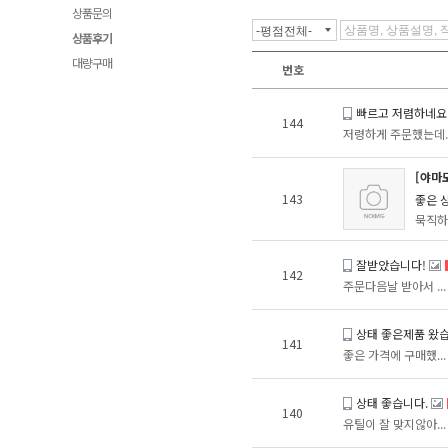
상품문의
상품후기
대량구매
번호
빠르고 저렴하네요
144
저령하게 주문했는데..
[야마
143
좋은 
묵직하고
잘받았습니다!
142
주문다음날 받아서 ...
상태 좋은제품 왔습
141
좋은 가격에 구매했...
상태 좋습니다.
140
유틸이 잘 맞지않아...