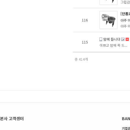
그립감,
[던롭코
116
아주 
아주 마
맘에 듭니다
115
이쁘고 맘에 쏙 드...
총 414개
본사 고객센터
BAN
기업은행