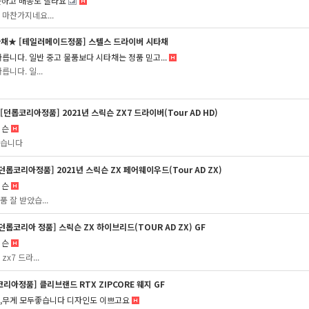
하고 배송도 빨라요
 마찬가지네요...
채★ [테일러메이드정품] 스텔스 드라이버 시타채
빠릅니다. 일반 중고 물품보다 시타채는 정품 믿고...
릅니다. 일...
[던롭코리아정품] 2021년 스릭슨 ZX7 드라이버(Tour AD HD)
릭슨
습니다
던롭코리아정품] 2021년 스릭슨 ZX 페어웨이우드(Tour AD ZX)
릭슨
 잘 받았습...
던롭코리아 정품] 스릭슨 ZX 하이브리드(TOUR AD ZX) GF
릭슨
zx7 드라...
리아정품] 클리브랜드 RTX ZIPCORE 웨지 GF
,무게 모두좋습니다 디자인도 이쁘고요