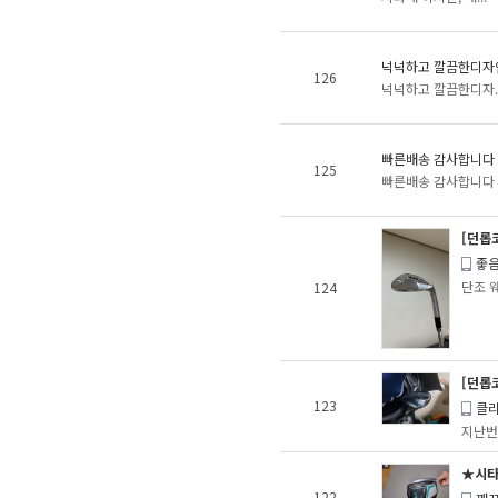
넉넉하고 깔끔한디자
126
넉넉하고 깔끔한디자..
빠른배송 감사합니다
125
빠른배송 감사합니다
[던롭코
좋
단조 웨
124
[던롭코
123
클리
지난번에
★시타
122