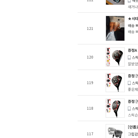
깨끗
새거나
★시타
배송 
121
배송 빠
증정A 
120
스
잘받았
증정 [
119
스
좋은제품
증정 [
118
스
스릭슨 
[던롭코
117
그립감