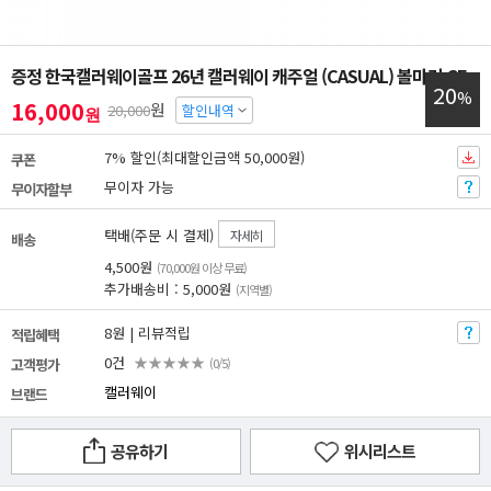
증정 한국캘러웨이골프 26년 캘러웨이 캐주얼 (CASUAL) 볼마커 GF
20
%
16,000
원
20,000
할인내역
원
7% 할인(최대할인금액 50,000원)
쿠폰
무이자 가능
무이자할부
택배(주문 시 결제)
자세히
배송
4,500원
(70,000원 이상 무료)
추가배송비 : 5,000원
(지역별)
8원 | 리뷰적립
적립혜택
0건
★★★★★
고객평가
(0/5)
캘러웨이
브랜드
공유하기
위시리스트