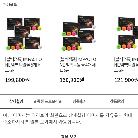
관련상품
[볼빅정품] IMPACT O
[볼빅정품] IMPACT O
[볼빅정품] IM
NE 임팩트원 볼 5개 세
NE 임팩트원 볼 4개 세
NE 임팩트원 볼
트 GF
트 GF
트 GF
199,800원
160,900원
121,900
상세설명
★증정 프로모션★
상품후기
상품문의
아래 이미지는 미리보기 화면으로 상세설명 이미지를 자유롭게 확대
축소하시려면 원본 보기에서 가능합니다.
원본 보기