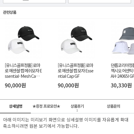
관련상품
[유니스골프정품] 로마
[유니스골프정품] 로마
던롭코리아정품
로 에센셜 캡 메쉬모자 E
로 에센셜 캡 모자 Esse
젝시오 어센틱 
ssential- Mesh Cap G
ntial Cap GF
AH-24065I G
F
90,000원
90,000원
30,330원
상세설명
★증정 프로모션★
상품후기
상품문의
1
아래 이미지는 미리보기 화면으로 상세설명 이미지를 자유롭게 확대
축소하시려면 원본 보기에서 가능합니다.