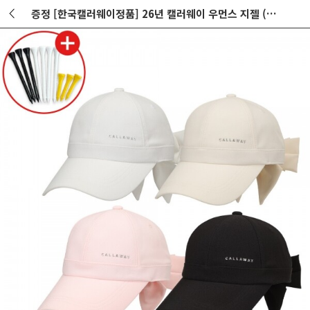
증정 [한국캘러웨이정품] 26년 캘러웨이 우먼스 지젤 (WMS GISELLE) 골프모자 GF