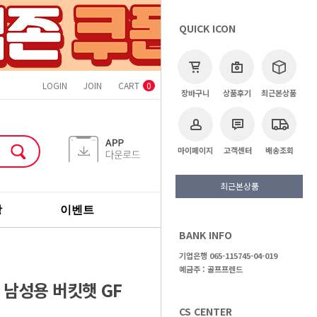
QUICK ICON
LOGIN
JOIN
CART
ORDER
MYPAGE
CS CENTER
0
장바구니
상품후기
최근본상품
마이페이지
고객센터
배송조회
최근본상품
장
이벤트
기획전
브랜드
BANK INFO
>
골프용품
>
골프모자
기업은행 065-115745-04-019
예금주 : 골프프렌드
) 남성용 버킷햇 GF
CS CENTER