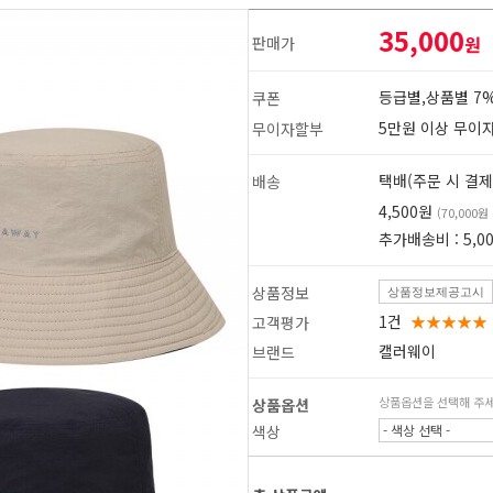
35,000
원
판매가
등급별,상품별 7%
쿠폰
5만원 이상 무이
무이자할부
택배(주문 시 결제
배송
4,500원
(70,000
추가배송비 : 5,0
상품정보
상품정보제공고시
1건
★★★★★
고객평가
캘러웨이
브랜드
상품옵션을 선택해 주
상품옵션
1
2
색상
- 색상 선택 -