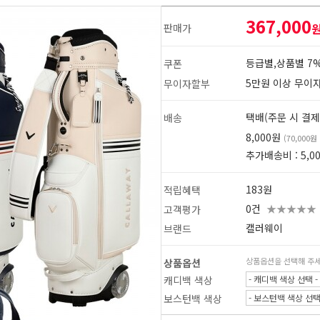
367,000
판매가
등급별,상품별 7%
쿠폰
5만원 이상 무이
무이자할부
택배(주문 시 결제
배송
8,000원
(70,000
추가배송비 : 5,0
183원
적립혜택
0건
★★★★★
고객평가
캘러웨이
브랜드
상품옵션을 선택해 주
상품옵션
1
2
캐디백 색상
- 캐디백 색상 선택 -
보스턴백 색상
- 보스턴백 색상 선택