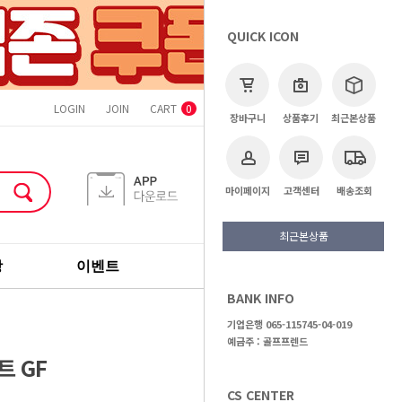
QUICK ICON
LOGIN
JOIN
CART
ORDER
MYPAGE
CS CENTER
0
장바구니
상품후기
최근본상품
마이페이지
고객센터
배송조회
최근본상품
장
이벤트
기획전
브랜드
BANK INFO
>
골프용품
>
캐디백
기업은행 065-115745-04-019
예금주 : 골프프렌드
트 GF
CS CENTER