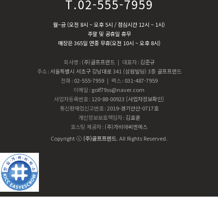
T.02-555-7959
월~금 (오전 8시 ~ 오후 5시 / 점심시간 12시 ~ 1시)
주말 및 공휴일 휴무
매장은 365일 연중 무휴(오전 10시 ~ 오후 8시)
회사명
:
(주)골프프렌드
| 대표자
:
김준규
주소
:
서울특별시 서초구 강남대로 341 (삼원빌딩) 3층 골프프렌드
전화
:
02-555-7959
| 팩스
:
031-487-7959
이메일
:
golf79ss@naver.com
사업자등록번호
:
120-88-00923
[사업자정보확인]
통신판매업신고번호
:
2019-경기안산-0717호
개인정보보호책임자
:
김효훈
호스팅 제공자
:
(주)가비아씨엔에스
Copyright ⓒ
(주)골프프렌드
. All Rights Reserved.