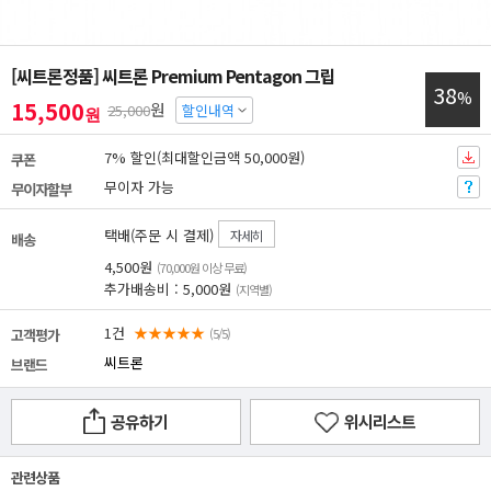
[씨트론정품] 씨트론 Premium Pentagon 그립
38
%
15,500
원
25,000
할인내역
원
7% 할인(최대할인금액 50,000원)
쿠폰
무이자 가능
무이자할부
택배(주문 시 결제)
자세히
배송
4,500원
(70,000원 이상 무료)
추가배송비 : 5,000원
(지역별)
1건
★★★★★
고객평가
(5/5)
씨트론
브랜드
공유하기
위시리스트
관련상품