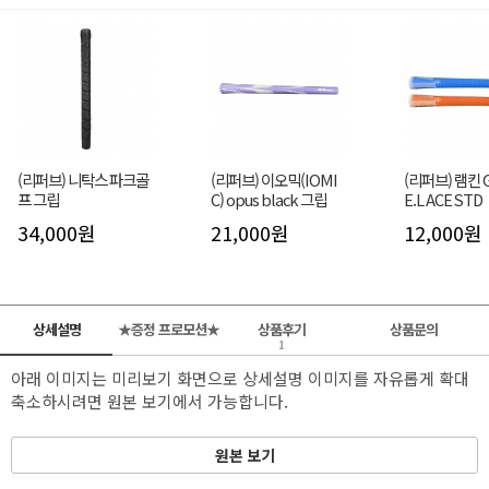
(리퍼브) 니탁스 파크골
(리퍼브) 이오믹(IOMI
(리퍼브) 램킨 G
프 그립
C) opus black 그립
E.L ACE STD
34,000원
21,000원
12,000원
상세설명
★증정 프로모션★
상품후기
상품문의
1
아래 이미지는 미리보기 화면으로 상세설명 이미지를 자유롭게 확대
축소하시려면 원본 보기에서 가능합니다.
원본 보기