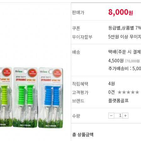
8,000
원
판매가
등급별,상품별 7%
쿠폰
5만원 이상 무이
무이자할부
택배(주문 시 결제
배송
4,500원
(70,000
추가배송비 : 5,0
4원
적립혜택
0건
★★★★★
고객평가
플랫폼골프
브랜드
수량
1
2
총 상품금액