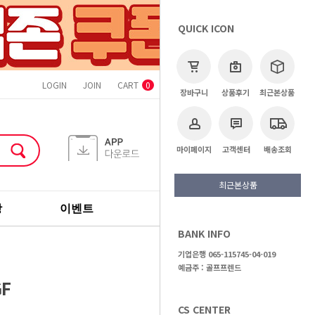
QUICK ICON
LOGIN
JOIN
CART
ORDER
MYPAGE
CS CENTER
0
장바구니
상품후기
최근본상품
마이페이지
고객센터
배송조회
최근본상품
장
이벤트
기획전
브랜드
BANK INFO
>
골프용품
>
골프티
기업은행 065-115745-04-019
예금주 : 골프프렌드
F
CS CENTER