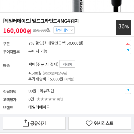
[테일러메이드] 밀드그라인드4 MG4 웨지
36
%
160,000
원
250,000
할인내역
원
7% 할인(최대할인금액 50,000원)
쿠폰
무이자 가능
무이자할부
택배(주문 시 결제)
자세히
배송
4,500원
(70,000원 이상 무료)
추가배송비 : 5,000원
(지역별)
80원 | 리뷰적립
적립혜택
0건
★★★★★
고객평가
(0/5)
테일러메이드
브랜드
공유하기
위시리스트