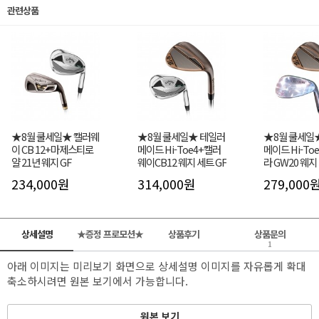
관련상품
★8월 쿨세일★ 캘러웨
★8월 쿨세일★ 테일러
★8월 쿨세일
이 CB 12+마제스티로
메이드 Hi-Toe4+캘러
메이드 Hi-To
얄 21년 웨지 GF
웨이CB12 웨지 세트 GF
라 GW20 웨지
234,000원
314,000원
279,000
상세설명
★증정 프로모션★
상품후기
상품문의
1
아래 이미지는 미리보기 화면으로 상세설명 이미지를 자유롭게 확대
축소하시려면 원본 보기에서 가능합니다.
원본 보기