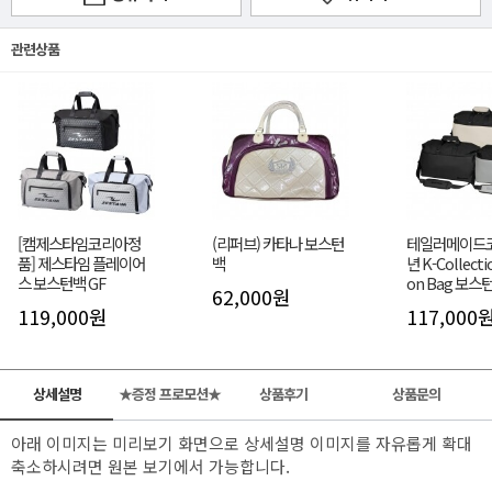
관련상품
[캠제스타임코리아정
(리퍼브) 카타나 보스턴
테일러메이드코
품] 제스타임 플레이어
백
년 K-Collecti
스 보스턴백 GF
on Bag 보스
62,000원
119,000원
117,000
상세설명
★증정 프로모션★
상품후기
상품문의
아래 이미지는 미리보기 화면으로 상세설명 이미지를 자유롭게 확대
축소하시려면 원본 보기에서 가능합니다.