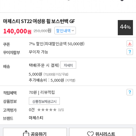
마제스티 ST22 여성용 휠 보스턴백 GF
44
%
140,000
원
250,000
할인내역
원
7% 할인(최대할인금액 50,000원)
쿠폰
무이자 가능
무이자할부
택배(주문 시 결제)
자세히
배송
5,000원
(70,000원 이상 무료)
추가배송비 : 5,000원
(지역별)
70원 | 리뷰적립
적립혜택
상품정보
상품정보제공고시
0건
★★★★★
고객평가
(0/5)
마제스티
브랜드
공유하기
위시리스트