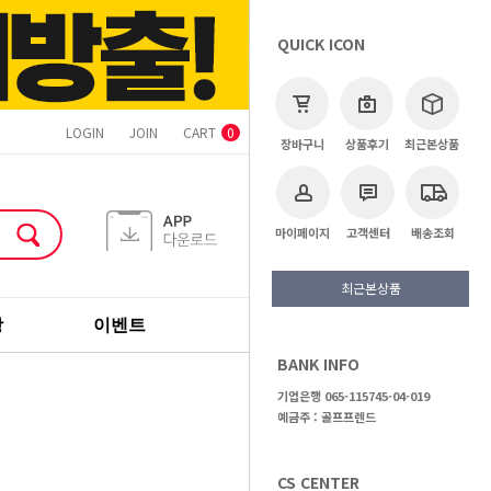
QUICK ICON
LOGIN
JOIN
CART
ORDER
MYPAGE
CS CENTER
0
장바구니
상품후기
최근본상품
마이페이지
고객센터
배송조회
최근본상품
장
이벤트
기획전
브랜드
BANK INFO
>
골프용품
>
보스턴백
기업은행 065-115745-04-019
예금주 : 골프프렌드
CS CENTER