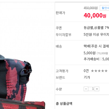
450,000원
할인
판매가
40,000
원
등급별,상품별 7%
쿠폰
5만원 이상 무이
무이자할부
택배(주문 시 결제
배송
5,000원
(70,000
추가배송비 : 5,0
0건
★★★★★
고객평가
기가
브랜드
수량
1
2
총 상품금액