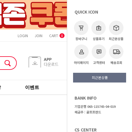
QUICK ICON
LOGIN
JOIN
CART
ORDER
MYPAGE
CS CENTER
0
장바구니
상품후기
최근본상품
마이페이지
고객센터
배송조회
최근본상품
장
이벤트
기획전
브랜드
BANK INFO
>
골프용품
>
캐디백
기업은행 065-115745-04-019
예금주 : 골프프렌드
CS CENTER