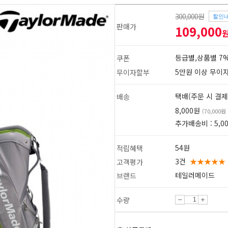
300,000원
할인
판매가
109,000
등급별,상품별 7%
쿠폰
5만원 이상 무이
무이자할부
택배(주문 시 결제
배송
8,000원
(70,000
추가배송비 : 5,0
54원
적립혜택
3건
★★★★★
고객평가
테일러메이드
브랜드
1
2
수량