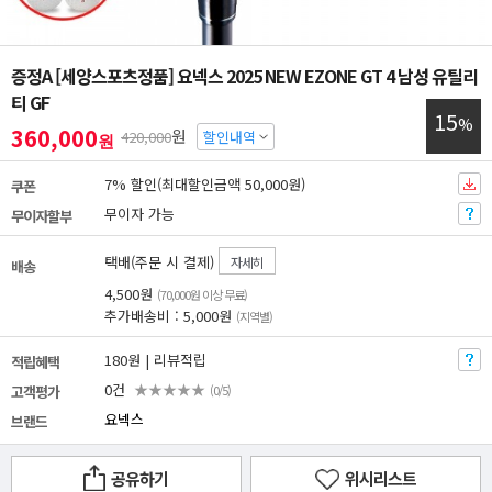
증정A [세양스포츠정품] 요넥스 2025 NEW EZONE GT 4 남성 유틸리
티 GF
15
%
360,000
원
420,000
할인내역
원
7% 할인(최대할인금액 50,000원)
쿠폰
무이자 가능
무이자할부
택배(주문 시 결제)
자세히
배송
4,500원
(70,000원 이상 무료)
추가배송비 : 5,000원
(지역별)
180원 | 리뷰적립
적립혜택
0건
★★★★★
고객평가
(0/5)
요넥스
브랜드
공유하기
위시리스트