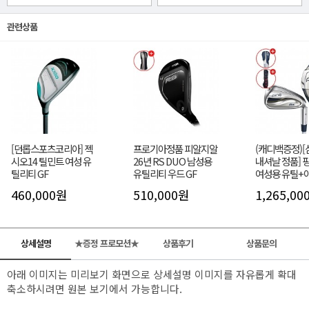
관련상품
[던롭스포츠코리아] 젝
프로기아정품 피알지알
(캐디백증정)
시오14 틸민트 여성 유
26년 RS DUO 남성용
내셔날 정품] 핑 
틸리티 GF
유틸리티 우드 GF
여성용 유틸+
트 (5H, 6-9,P,
460,000원
510,000원
1,265,00
상세설명
★증정 프로모션★
상품후기
상품문의
아래 이미지는 미리보기 화면으로 상세설명 이미지를 자유롭게 확대
축소하시려면 원본 보기에서 가능합니다.