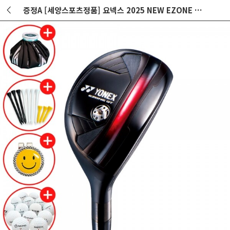
증정A [세양스포츠정품] 요넥스 2025 NEW EZONE GT 4 남성 유틸리티 GF