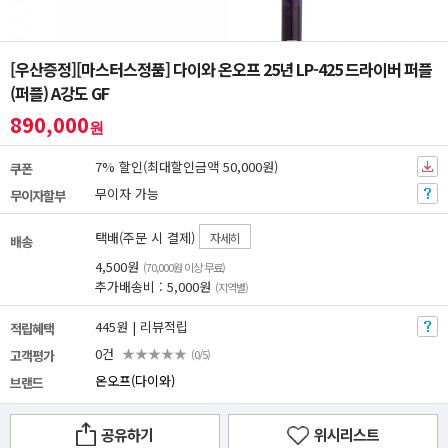
[우산증정][마스터스정품] 다이와 온오프 25년 LP-425 드라이버 퍼플
(퍼플) A강도 GF
890,000
원
7% 할인(최대할인금액 50,000원)
쿠폰
무이자 가능
무이자할부
택배(주문 시 결제)
자세히
배송
4,500원
(70,000원 이상 무료)
추가배송비 : 5,000원
(지역별)
445원 | 리뷰적립
적립혜택
0건
★★★★★
고객평가
(0/5)
온오프(다이와)
브랜드
공유하기
위시리스트