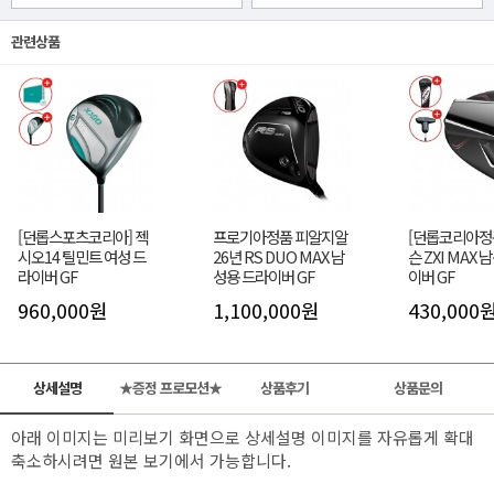
관련상품
[던롭스포츠코리아] 젝
프로기아정품 피알지알
[던롭코리아정
시오14 틸민트 여성 드
26년 RS DUO MAX 남
슨 ZXI MAX 
라이버 GF
성용 드라이버 GF
이버 GF
960,000원
1,100,000원
430,000
상세설명
★증정 프로모션★
상품후기
상품문의
아래 이미지는 미리보기 화면으로 상세설명 이미지를 자유롭게 확대
축소하시려면 원본 보기에서 가능합니다.