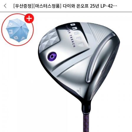
[우산증정][마스터스정품] 다이와 온오프 25년 LP-425 드라이버 퍼플(퍼플) A강도 GF