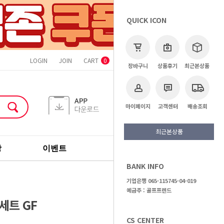
QUICK ICON
LOGIN
JOIN
CART
ORDER
MYPAGE
CS CENTER
0
장바구니
상품후기
최근본상품
마이페이지
고객센터
배송조회
최근본상품
장
이벤트
기획전
브랜드
BANK INFO
>
골프용품
>
골프장갑
기업은행 065-115745-04-019
예금주 : 골프프렌드
세트 GF
CS CENTER