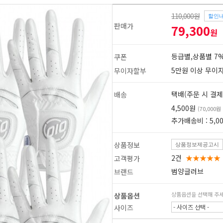
110,000원
할인
판매가
79,300
원
등급별,상품별 7%
쿠폰
5만원 이상 무이
무이자할부
택배(주문 시 결제
배송
4,500원
(70,000
추가배송비 : 5,0
상품정보
상품정보제공고시
2건
★★★★★
고객평가
범양글러브
브랜드
1
2
상품옵션을 선택해 주
상품옵션
사이즈
- 사이즈 선택 -