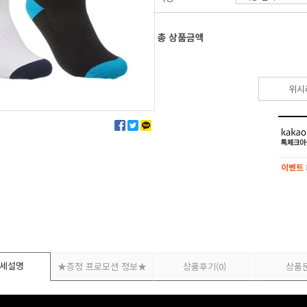
총 상품금액
위시
이벤트
이벤트
세설명
★증정 프로모션 정보★
상품후기
(0)
상품