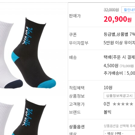
32,000원
할인내
판매가
20,900
원
등급별,상품별 7%
쿠폰
5만원 이상 무이
무이자할부
택배(주문 시 결제
배송
4,500원
(70,000
추가배송비 : 5,0
10원
적립혜택
상품정보
상품정보제공고시
0건
★★★★★
고객평가
볼빅
브랜드
1
2
상품옵션을 선택해 주
상품옵션
색상
- 색상 선택 -