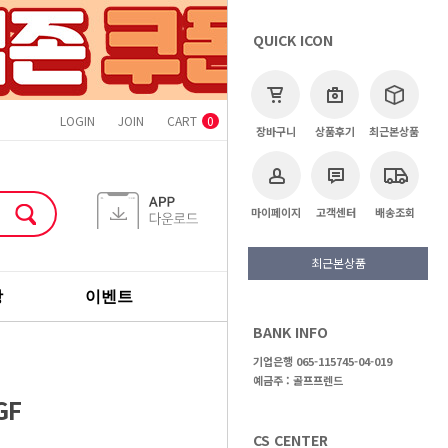
QUICK ICON
LOGIN
JOIN
CART
ORDER
MYPAGE
CS CENTER
0
장바구니
상품후기
최근본상품
마이페이지
고객센터
배송조회
최근본상품
장
이벤트
기획전
브랜드
BANK INFO
>
골프용품
>
기타용품
기업은행 065-115745-04-019
예금주 : 골프프렌드
GF
CS CENTER